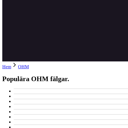
Hem
OHM
Populära OHM fälgar.