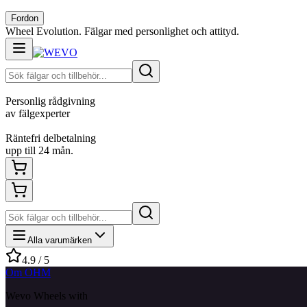
Fordon
Wheel Evolution. Fälgar med personlighet och attityd.
Personlig rådgivning
av fälgexperter
Räntefri delbetalning
upp till 24 mån.
Alla varumärken
4.9 / 5
Om OHM
Wevo Wheels with