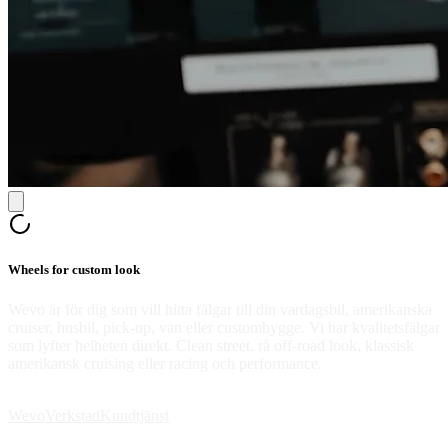
Wheels for custom look
Wevo är för dig som vill hitta fälgar till din vardagsbil, amerikanska
cruiser, husbil, pick-up, van eller custombygge. Vi har kvalitetsfälgar
som lyfter helheten direkt. Clean street, rå off-road look, klassisk
amerikansk cruising eller racing och performance.
Wevo
Verkstad
Kundtjänst