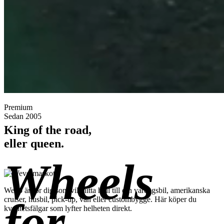
Premium
Sedan 2005
King of the road,
eller queen.
Wheels
Wevo är för dig som vill hitta hjul till din vardagsbil, amerikanska
for
cruiser, husbil, pick-up, van eller custombygge. Här köper du
kvalitetsfälgar som lyfter helheten direkt.