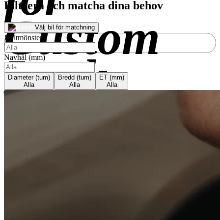
Filtrera och matcha dina behov
Custom
Välj bil för matchning
Bultmönster
Look
Navhål (mm)
Diameter (tum)
Bredd (tum)
ET (mm)
Alla
Alla
Alla