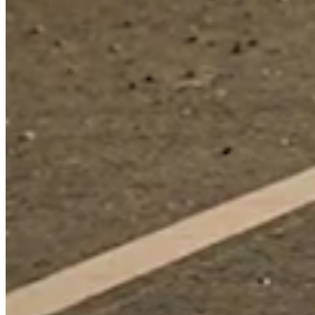
Välj bil för att hitta rätt fälgar
REG.NR.
BILMODELL
ANPASSAD