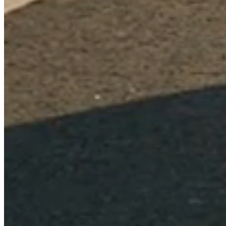
Ange ditt registreringsnummer så hämtar vi fordonsdata och visar
matchande fälgar.
Nya fälgar hos Wevo.
Wevo är för dig som vill hitta hjul till din vardagsbil,
amerikanska cruiser, husbil, pick-up, van eller custombygge.
Här köper du kvalitetsfälgar som lyfter helheten direkt. Clean
street, rå off-road look, klassisk amerikansk cruising eller
racing och performance.