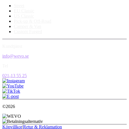
Street
EU Classic
US Classic
Pick-up & Off-Road
Camper & Van
Custom Forged
Kundtjänst
info@wevo.se
Tel
021-13 55 25
©2026
Köpvillkor
|
Retur & Reklamation