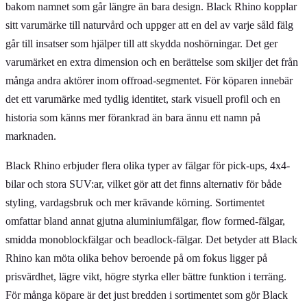
bakom namnet som går längre än bara design. Black Rhino kopplar
sitt varumärke till naturvård och uppger att en del av varje såld fälg
går till insatser som hjälper till att skydda noshörningar. Det ger
varumärket en extra dimension och en berättelse som skiljer det från
många andra aktörer inom offroad-segmentet. För köparen innebär
det ett varumärke med tydlig identitet, stark visuell profil och en
historia som känns mer förankrad än bara ännu ett namn på
marknaden.
Black Rhino erbjuder flera olika typer av fälgar för pick-ups, 4x4-
bilar och stora SUV:ar, vilket gör att det finns alternativ för både
styling, vardagsbruk och mer krävande körning. Sortimentet
omfattar bland annat gjutna aluminiumfälgar, flow formed-fälgar,
smidda monoblockfälgar och beadlock-fälgar. Det betyder att Black
Rhino kan möta olika behov beroende på om fokus ligger på
prisvärdhet, lägre vikt, högre styrka eller bättre funktion i terräng.
För många köpare är det just bredden i sortimentet som gör Black