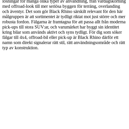
lösningar för många olika typer av användning, från vardagskörning
med offroad-look till mer seriösa byggen för terräng, overlanding
och äventyr. Det som gör Black Rhino särskilt relevant för den här
målgruppen är att sortimentet är tydligt riktat mot just större och mer
robusta fordon. Fälgarna är framtagna för att passa allt från moderna
pick-ups till stora SUV:ar, och varumärket har byggt sin identitet
kring bilar som används aktivt och syns tydligt. För dig som söker
fälgar till 4x4, offroad-bil eller pick-up är Black Rhino därför ett
namn som direkt signalerar rätt stil, rätt användningsområde och rätt
typ av konstruktion.