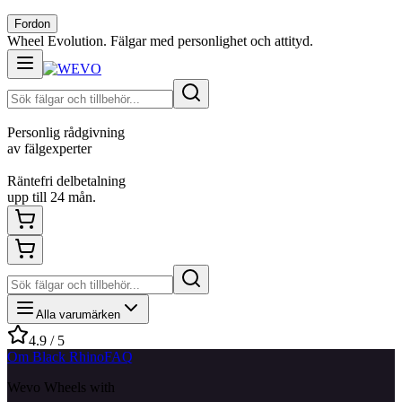
Fordon
Wheel Evolution. Fälgar med personlighet och attityd.
Personlig rådgivning
av fälgexperter
Räntefri delbetalning
upp till 24 mån.
Alla varumärken
4.9 / 5
Om Black Rhino
FAQ
Wevo Wheels with