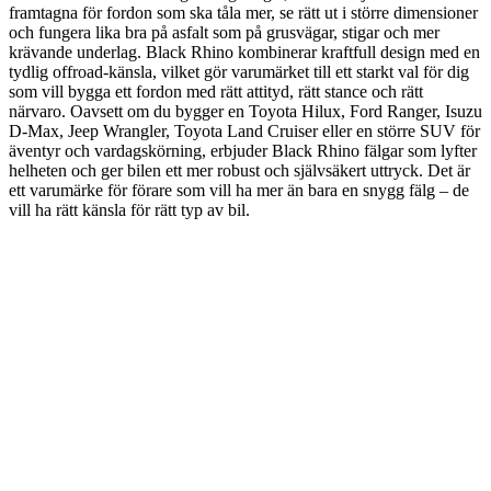
framtagna för fordon som ska tåla mer, se rätt ut i större dimensioner
och fungera lika bra på asfalt som på grusvägar, stigar och mer
krävande underlag. Black Rhino kombinerar kraftfull design med en
tydlig offroad-känsla, vilket gör varumärket till ett starkt val för dig
som vill bygga ett fordon med rätt attityd, rätt stance och rätt
närvaro. Oavsett om du bygger en Toyota Hilux, Ford Ranger, Isuzu
D-Max, Jeep Wrangler, Toyota Land Cruiser eller en större SUV för
äventyr och vardagskörning, erbjuder Black Rhino fälgar som lyfter
helheten och ger bilen ett mer robust och självsäkert uttryck. Det är
ett varumärke för förare som vill ha mer än bara en snygg fälg – de
vill ha rätt känsla för rätt typ av bil.