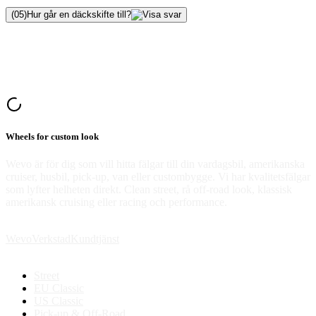
(
05
)
Hur går en däckskifte till?
Wheels for custom look
Wevo är för dig som vill hitta fälgar till din vardagsbil, amerikanska
cruiser, husbil, pick-up, van eller custombygge. Vi har kvalitetsfälgar
som lyfter helheten direkt. Clean street, rå off-road look, klassisk
amerikansk cruising eller racing och performance.
Wevo
Verkstad
Kundtjänst
Street
EU Classic
US Classic
Pick-up & Off-Road