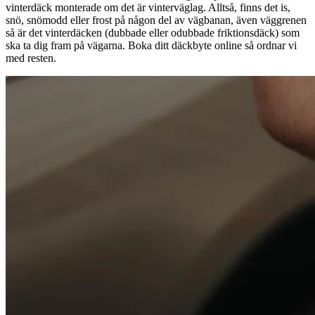
vinterdäck monterade om det är vinterväglag. Alltså, finns det is,
snö, snömodd eller frost på någon del av vägbanan, även väggrenen
så är det vinterdäcken (dubbade eller odubbade friktionsdäck) som
ska ta dig fram på vägarna. Boka ditt däckbyte online så ordnar vi
med resten.