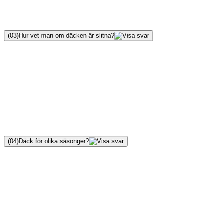
(
03
)
Hur vet man om däcken är slitna?
(
04
)
Däck för olika säsonger?