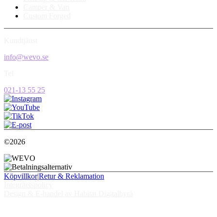
Camper & Van
Custom Forged
Kundtjänst
info@wevo.se
Tel
021-13 55 25
©2026
Köpvillkor
|
Retur & Reklamation
Integritetspolicy
Design & E-handel av Habitat Digitalbyrå