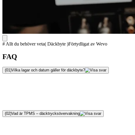
# Allt du behöver veta
(
Däckbyte
)
Förtydligat av Wevo
FAQ
(
01
)
Vilka lagar och datum gäller för däckbyte?
(
02
)
Vad är TPMS – däcktrycksövervakning