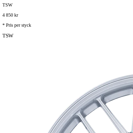
TSW
4 850
kr
* Pris per styck
TSW