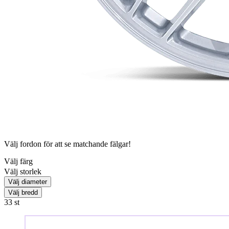
Välj fordon för att se matchande fälgar!
Välj färg
Välj storlek
Välj diameter
Välj bredd
33
st