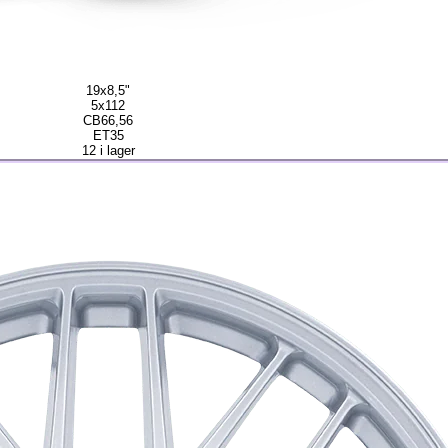
19x8,5"
5x112
CB66,56
ET35
12 i lager