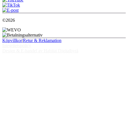
©2026
Köpvillkor
|
Retur & Reklamation
Integritetspolicy
Design & E-handel av Habitat Digitalbyrå