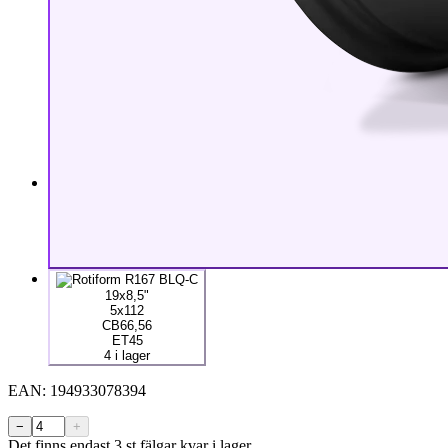
19x8,5"
5x112
CB66,56
ET45
4 i lager
EAN:
194933078394
−
+
Det finns endast 3 st fälgar kvar i lager.