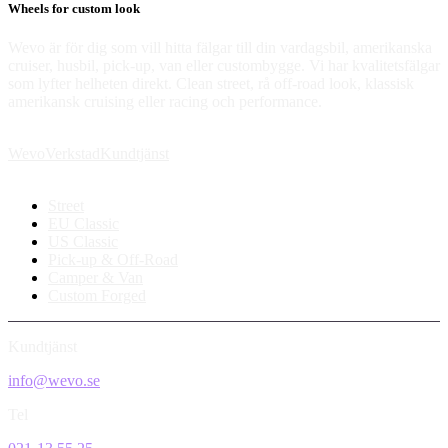
Wheels for custom look
Wevo är för dig som vill hitta fälgar till din vardagsbil, amerikanska
cruiser, husbil, pick-up, van eller custombygge. Vi har kvalitetsfälgar
som lyfter helheten direkt. Clean street, rå off-road look, klassisk
amerikansk cruising eller racing och performance.
Wevo
Verkstad
Kundtjänst
Street
EU Classic
US Classic
Pick-up & Off-Road
Camper & Van
Custom Forged
Kundtjänst
info@wevo.se
Tel