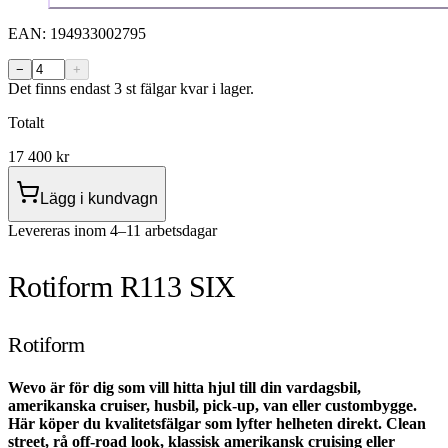
EAN:
194933002795
−
+
Det finns endast 3 st fälgar kvar i lager.
Totalt
17 400
kr
Lägg i kundvagn
Levereras inom 4–11 arbetsdagar
Rotiform R113 SIX
Rotiform
Wevo är för dig som vill hitta hjul till din vardagsbil,
amerikanska cruiser, husbil, pick-up, van eller custombygge.
Här köper du kvalitetsfälgar som lyfter helheten direkt. Clean
street, rå off-road look, klassisk amerikansk cruising eller