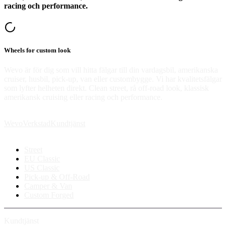
racing och performance.
Wheels for custom look
Wevo är för dig som vill hitta fälgar till din vardagsbil, amerikanska
cruiser, husbil, pick-up, van eller custombygge. Vi har kvalitetsfälgar
som lyfter helheten direkt. Clean street, rå off-road look, klassisk
amerikansk cruising eller racing och performance.
Wevo
Verkstad
Kundtjänst
Street
EU Classic
US Classic
Pick-up & Off-Road
Camper & Van
Custom Forged
Kundtjänst