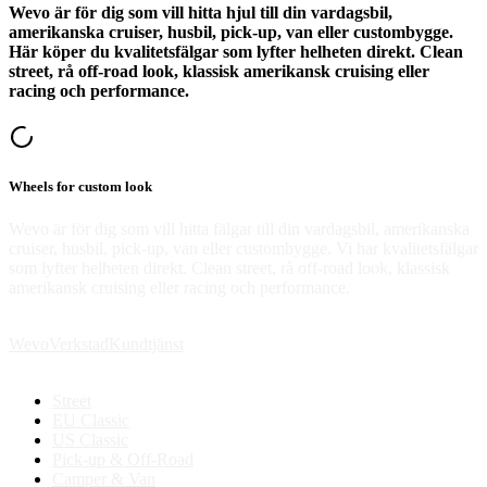
Wevo är för dig som vill hitta hjul till din vardagsbil,
amerikanska cruiser, husbil, pick-up, van eller custombygge.
Här köper du kvalitetsfälgar som lyfter helheten direkt. Clean
street, rå off-road look, klassisk amerikansk cruising eller
racing och performance.
Wheels for custom look
Wevo är för dig som vill hitta fälgar till din vardagsbil, amerikanska
cruiser, husbil, pick-up, van eller custombygge. Vi har kvalitetsfälgar
som lyfter helheten direkt. Clean street, rå off-road look, klassisk
amerikansk cruising eller racing och performance.
Wevo
Verkstad
Kundtjänst
Street
EU Classic
US Classic
Pick-up & Off-Road
Camper & Van