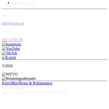
Custom Forged
Kundtjänst
info@wevo.se
Tel
021-13 55 25
©2026
Köpvillkor
|
Retur & Reklamation
Integritetspolicy
Design & E-handel av Habitat Digitalbyrå