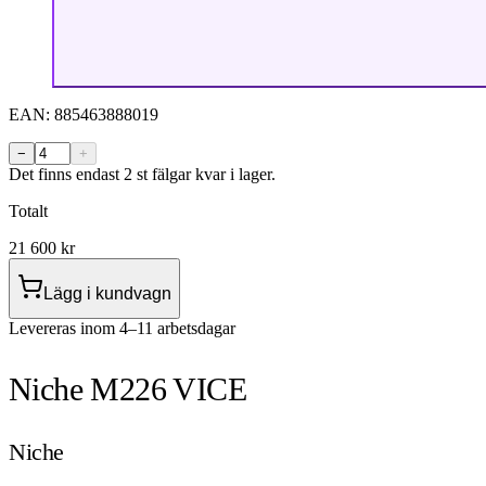
EAN:
885463888019
−
+
Det finns endast 2 st fälgar kvar i lager.
Totalt
21 600
kr
Lägg i kundvagn
Levereras inom 4–11 arbetsdagar
Niche M226 VICE
Niche