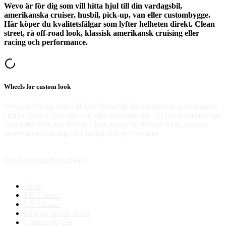
Wevo är för dig som vill hitta hjul till din vardagsbil,
amerikanska cruiser, husbil, pick-up, van eller custombygge.
Här köper du kvalitetsfälgar som lyfter helheten direkt. Clean
street, rå off-road look, klassisk amerikansk cruising eller
racing och performance.
Wheels for custom look
Wevo är för dig som vill hitta fälgar till din vardagsbil, amerikanska
cruiser, husbil, pick-up, van eller custombygge. Vi har kvalitetsfälgar
som lyfter helheten direkt. Clean street, rå off-road look, klassisk
amerikansk cruising eller racing och performance.
Wevo
Verkstad
Kundtjänst
Street
EU Classic
US Classic
Pick-up & Off-Road
Camper & Van