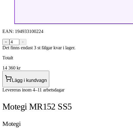
EAN:
194933100224
−
+
Det finns endast 3 st fälgar kvar i lager.
Totalt
14 360
kr
Lägg i kundvagn
Levereras inom 4–11 arbetsdagar
Motegi MR152 SS5
Motegi