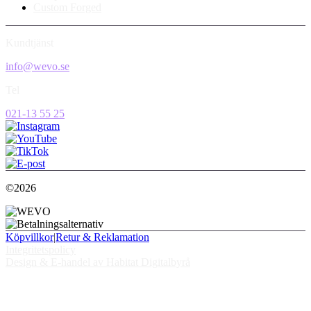
Custom Forged
Kundtjänst
info@wevo.se
Tel
021-13 55 25
©2026
Köpvillkor
|
Retur & Reklamation
Integritetspolicy
Design & E-handel av Habitat Digitalbyrå