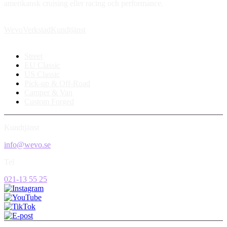
amerikansk cruising eller racing och performance.
Wevo
Verkstad
Kundtjänst
Street
EU Classic
US Classic
Pick-up & Off-Road
Camper & Van
Custom Forged
Kundtjänst
info@wevo.se
Tel
021-13 55 25