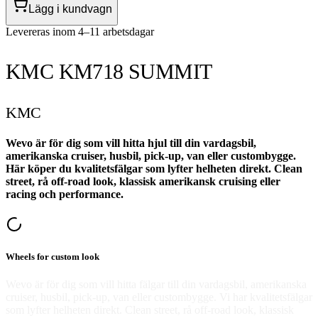
Lägg i kundvagn
Levereras inom 4–11 arbetsdagar
KMC KM718 SUMMIT
KMC
Wevo är för dig som vill hitta hjul till din vardagsbil,
amerikanska cruiser, husbil, pick-up, van eller custombygge.
Här köper du kvalitetsfälgar som lyfter helheten direkt. Clean
street, rå off-road look, klassisk amerikansk cruising eller
racing och performance.
Wheels for custom look
Wevo är för dig som vill hitta fälgar till din vardagsbil, amerikanska
cruiser, husbil, pick-up, van eller custombygge. Vi har kvalitetsfälgar
som lyfter helheten direkt. Clean street, rå off-road look, klassisk