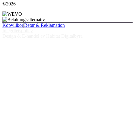
©2026
Köpvillkor
|
Retur & Reklamation
Integritetspolicy
Design & E-handel av Habitat Digitalbyrå