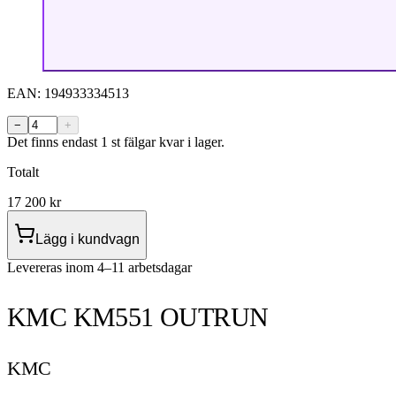
EAN:
194933334513
−
+
Det finns endast 1 st fälgar kvar i lager.
Totalt
17 200
kr
Lägg i kundvagn
Levereras inom 4–11 arbetsdagar
KMC KM551 OUTRUN
KMC