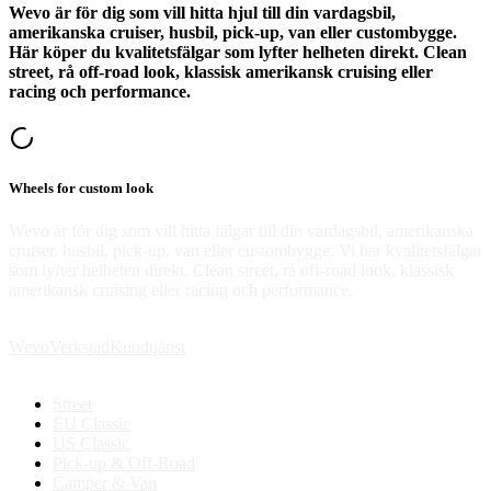
Wevo är för dig som vill hitta hjul till din vardagsbil,
amerikanska cruiser, husbil, pick-up, van eller custombygge.
Här köper du kvalitetsfälgar som lyfter helheten direkt. Clean
street, rå off-road look, klassisk amerikansk cruising eller
racing och performance.
Wheels for custom look
Wevo är för dig som vill hitta fälgar till din vardagsbil, amerikanska
cruiser, husbil, pick-up, van eller custombygge. Vi har kvalitetsfälgar
som lyfter helheten direkt. Clean street, rå off-road look, klassisk
amerikansk cruising eller racing och performance.
Wevo
Verkstad
Kundtjänst
Street
EU Classic
US Classic
Pick-up & Off-Road
Camper & Van