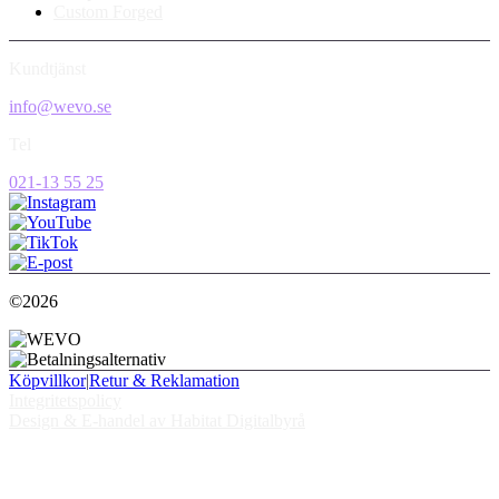
Custom Forged
Kundtjänst
info@wevo.se
Tel
021-13 55 25
©2026
Köpvillkor
|
Retur & Reklamation
Integritetspolicy
Design & E-handel av Habitat Digitalbyrå