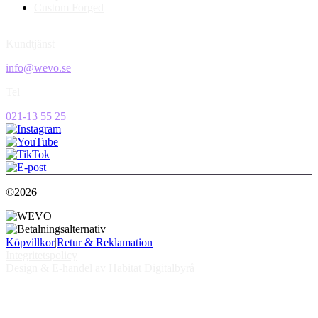
Custom Forged
Kundtjänst
info@wevo.se
Tel
021-13 55 25
©2026
Köpvillkor
|
Retur & Reklamation
Integritetspolicy
Design & E-handel av Habitat Digitalbyrå