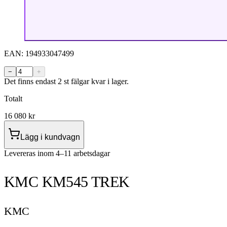
EAN:
194933047499
−
+
Det finns endast 2 st fälgar kvar i lager.
Totalt
16 080
kr
Lägg i kundvagn
Levereras inom 4–11 arbetsdagar
KMC KM545 TREK
KMC