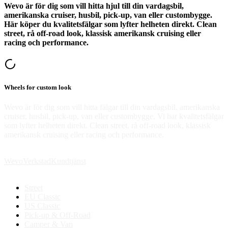
Wevo är för dig som vill hitta hjul till din vardagsbil,
amerikanska cruiser, husbil, pick-up, van eller custombygge.
Här köper du kvalitetsfälgar som lyfter helheten direkt. Clean
street, rå off-road look, klassisk amerikansk cruising eller
racing och performance.
Wheels for custom look
Wevo är för dig som vill hitta fälgar till din vardagsbil, amerikanska
cruiser, husbil, pick-up, van eller custombygge. Vi har kvalitetsfälgar
som lyfter helheten direkt. Clean street, rå off-road look, klassisk
amerikansk cruising eller racing och performance.
Wevo
Verkstad
Kundtjänst
Street
EU Classic
US Classic
Pick-up & Off-Road
Camper & Van