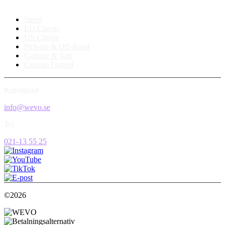
Street
EU Classic
US Classic
Pick-up & Off-Road
Camper & Van
Custom Forged
Kundtjänst
info@wevo.se
Tel
021-13 55 25
©2026