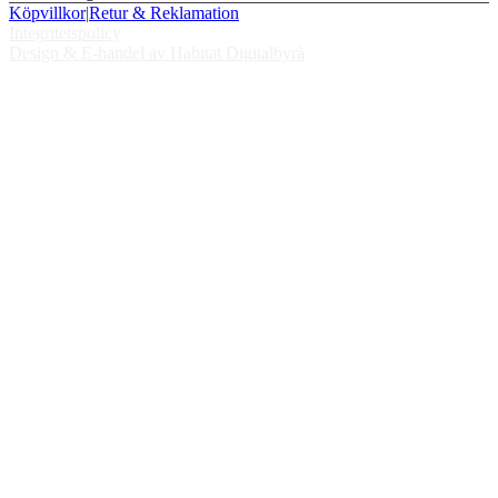
Köpvillkor
|
Retur & Reklamation
Integritetspolicy
Design & E-handel av Habitat Digitalbyrå