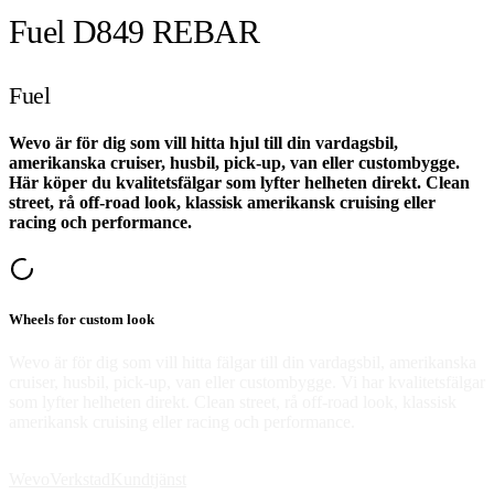
Fuel D849 REBAR
Fuel
Wevo är för dig som vill hitta hjul till din vardagsbil,
amerikanska cruiser, husbil, pick-up, van eller custombygge.
Här köper du kvalitetsfälgar som lyfter helheten direkt. Clean
street, rå off-road look, klassisk amerikansk cruising eller
racing och performance.
Wheels for custom look
Wevo är för dig som vill hitta fälgar till din vardagsbil, amerikanska
cruiser, husbil, pick-up, van eller custombygge. Vi har kvalitetsfälgar
som lyfter helheten direkt. Clean street, rå off-road look, klassisk
amerikansk cruising eller racing och performance.
Wevo
Verkstad
Kundtjänst