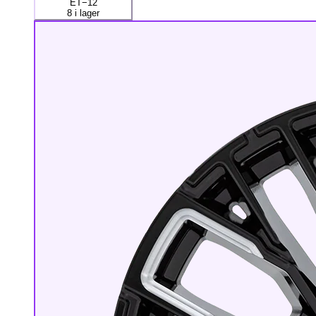
ET−12
8 i lager