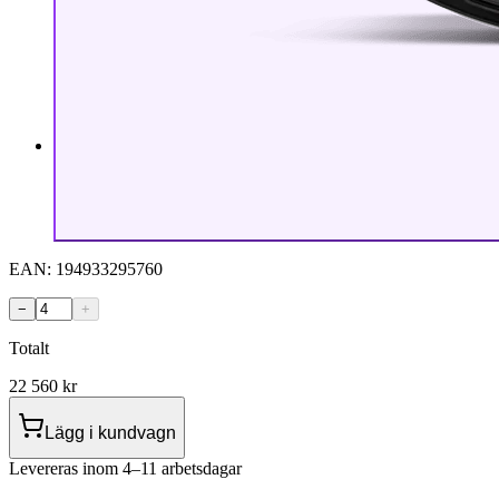
EAN:
194933295760
−
+
Totalt
22 560
kr
Lägg i kundvagn
Levereras inom 4–11 arbetsdagar