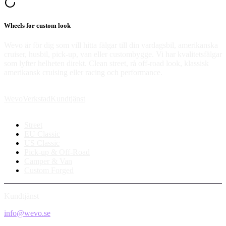
Wheels for custom look
Wevo är för dig som vill hitta fälgar till din vardagsbil, amerikanska
cruiser, husbil, pick-up, van eller custombygge. Vi har kvalitetsfälgar
som lyfter helheten direkt. Clean street, rå off-road look, klassisk
amerikansk cruising eller racing och performance.
Wevo
Verkstad
Kundtjänst
Street
EU Classic
US Classic
Pick-up & Off-Road
Camper & Van
Custom Forged
Kundtjänst
info@wevo.se