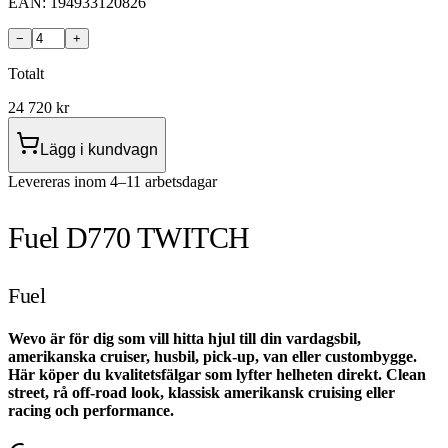
EAN:
194933120826
−
+
Totalt
24 720
kr
Lägg i kundvagn
Levereras inom 4–11 arbetsdagar
Fuel D770 TWITCH
Fuel
Wevo är för dig som vill hitta hjul till din vardagsbil,
amerikanska cruiser, husbil, pick-up, van eller custombygge.
Här köper du kvalitetsfälgar som lyfter helheten direkt. Clean
street, rå off-road look, klassisk amerikansk cruising eller
racing och performance.