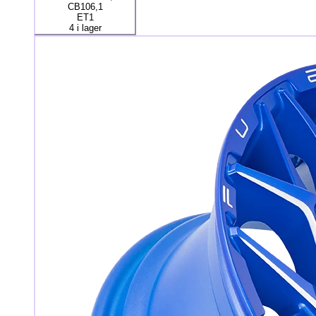
CB106,1
ET1
4 i lager