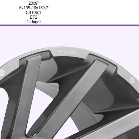
20x9"
6x135 / 6x139,7
CB106,1
ET2
2 i lager