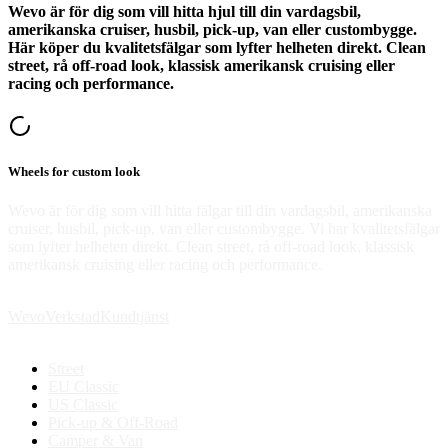
Wevo är för dig som vill hitta hjul till din vardagsbil,
amerikanska cruiser, husbil, pick-up, van eller custombygge.
Här köper du kvalitetsfälgar som lyfter helheten direkt. Clean
street, rå off-road look, klassisk amerikansk cruising eller
racing och performance.
Wheels for custom look
Wevo är för dig som vill hitta fälgar till din vardagsbil, amerikanska
cruiser, husbil, pick-up, van eller custombygge. Vi har kvalitetsfälgar
som lyfter helheten direkt. Clean street, rå off-road look, klassisk
amerikansk cruising eller racing och performance.
Wevo
Verkstad
Kundtjänst
Street
EU Classic
US Classic
Pick-up & Off-Road
Camper & Van