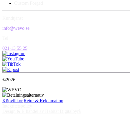
Custom Forged
Kundtjänst
info@wevo.se
Tel
021-13 55 25
©2026
Köpvillkor
|
Retur & Reklamation
Integritetspolicy
Design & E-handel av Habitat Digitalbyrå