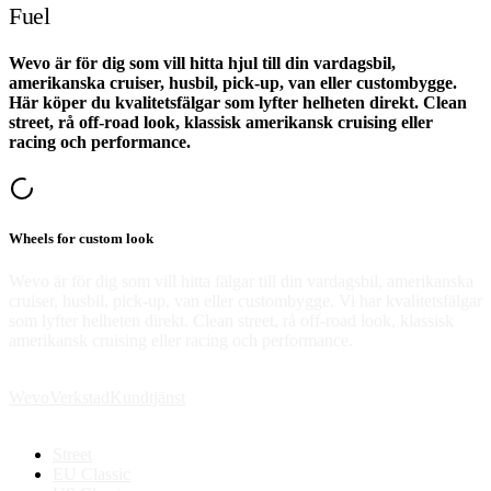
Fuel
Wevo är för dig som vill hitta hjul till din vardagsbil,
amerikanska cruiser, husbil, pick-up, van eller custombygge.
Här köper du kvalitetsfälgar som lyfter helheten direkt. Clean
street, rå off-road look, klassisk amerikansk cruising eller
racing och performance.
Wheels for custom look
Wevo är för dig som vill hitta fälgar till din vardagsbil, amerikanska
cruiser, husbil, pick-up, van eller custombygge. Vi har kvalitetsfälgar
som lyfter helheten direkt. Clean street, rå off-road look, klassisk
amerikansk cruising eller racing och performance.
Wevo
Verkstad
Kundtjänst
Street
EU Classic