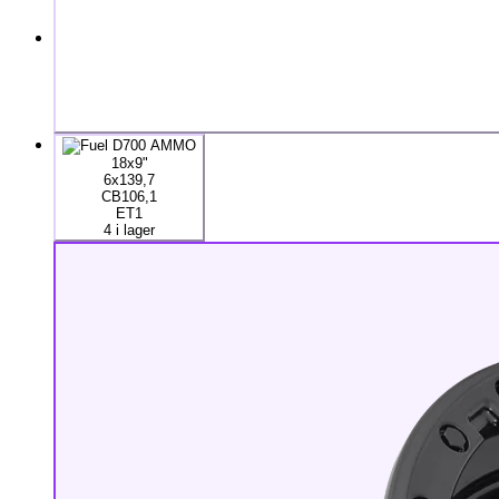
18x9"
6x139,7
CB106,1
ET1
4 i lager