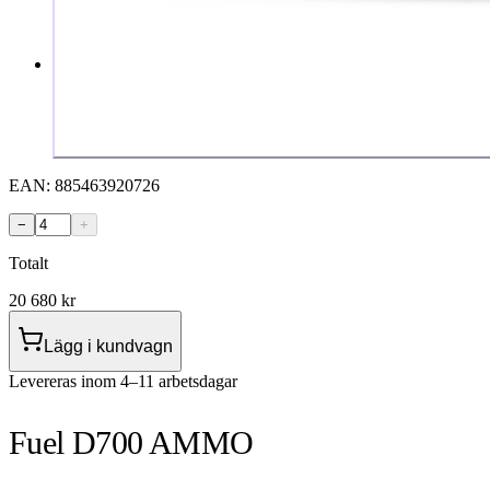
EAN:
885463920726
−
+
Totalt
20 680
kr
Lägg i kundvagn
Levereras inom 4–11 arbetsdagar
Fuel D700 AMMO