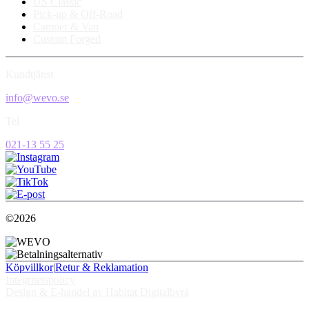
US Classic
Pick-up & Off-Road
Camper & Van
Custom Forged
Kundtjänst
info@wevo.se
Tel
021-13 55 25
©2026
Köpvillkor
|
Retur & Reklamation
Integritetspolicy
Design & E-handel av Habitat Digitalbyrå