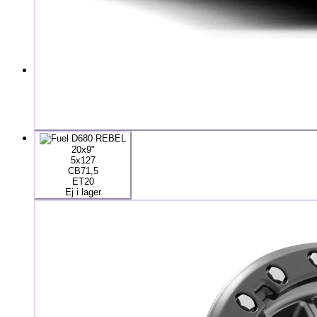
20x9"
5x127
CB71,5
ET20
Ej i lager