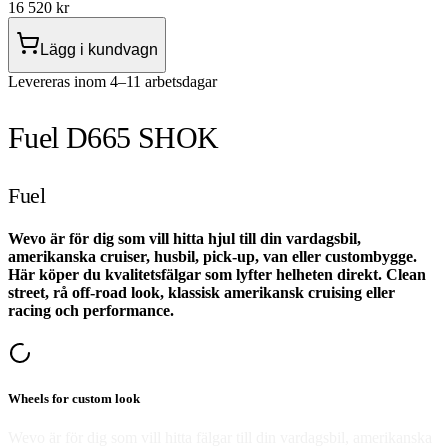
16 520
kr
Lägg i kundvagn
Levereras inom 4–11 arbetsdagar
Fuel D665 SHOK
Fuel
Wevo är för dig som vill hitta hjul till din vardagsbil,
amerikanska cruiser, husbil, pick-up, van eller custombygge.
Här köper du kvalitetsfälgar som lyfter helheten direkt. Clean
street, rå off-road look, klassisk amerikansk cruising eller
racing och performance.
Wheels for custom look
Wevo är för dig som vill hitta fälgar till din vardagsbil, amerikanska