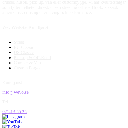
cruiser, husbil, pick-up, van eller custombygge. Vi har kvalitetsfälgar
som lyfter helheten direkt. Clean street, rå off-road look, klassisk
amerikansk cruising eller racing och performance.
Wevo
Verkstad
Kundtjänst
Street
EU Classic
US Classic
Pick-up & Off-Road
Camper & Van
Custom Forged
Kundtjänst
info@wevo.se
Tel
021-13 55 25