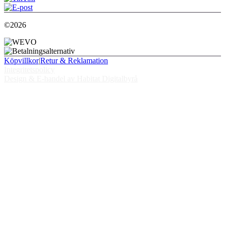
©2026
Köpvillkor
|
Retur & Reklamation
Integritetspolicy
Design & E-handel av Habitat Digitalbyrå