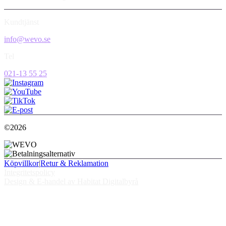
Kundtjänst
info@wevo.se
Tel
021-13 55 25
©2026
Köpvillkor
|
Retur & Reklamation
Integritetspolicy
Design & E-handel av Habitat Digitalbyrå