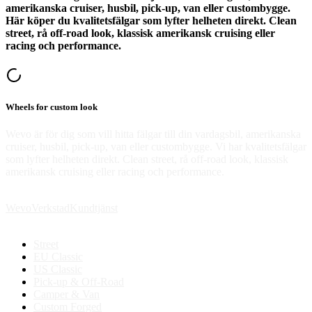
amerikanska cruiser, husbil, pick-up, van eller custombygge.
Här köper du kvalitetsfälgar som lyfter helheten direkt. Clean
street, rå off-road look, klassisk amerikansk cruising eller
racing och performance.
Wheels for custom look
Wevo är för dig som vill hitta fälgar till din vardagsbil, amerikanska
cruiser, husbil, pick-up, van eller custombygge. Vi har kvalitetsfälgar
som lyfter helheten direkt. Clean street, rå off-road look, klassisk
amerikansk cruising eller racing och performance.
Wevo
Verkstad
Kundtjänst
Street
EU Classic
US Classic
Pick-up & Off-Road
Camper & Van
Custom Forged