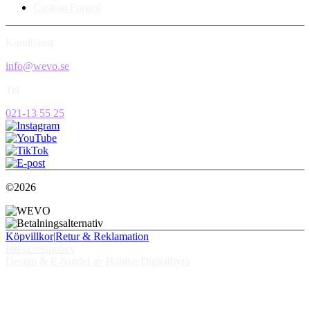
Custom Forged
Kundtjänst
info@wevo.se
Tel
021-13 55 25
©2026
Köpvillkor
|
Retur & Reklamation
Integritetspolicy
Design & E-handel av Habitat Digitalbyrå