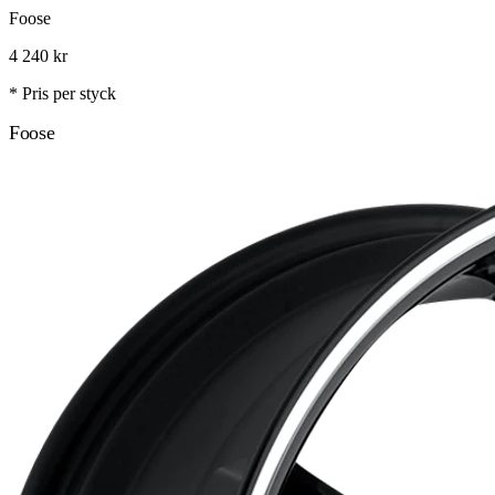
Foose
4 240
kr
* Pris per styck
Foose