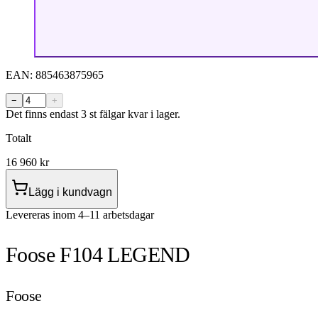
EAN:
885463875965
−
+
Det finns endast 3 st fälgar kvar i lager.
Totalt
16 960
kr
Lägg i kundvagn
Levereras inom 4–11 arbetsdagar
Foose F104 LEGEND
Foose