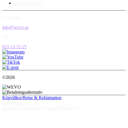
Custom Forged
Kundtjänst
info@wevo.se
Tel
021-13 55 25
©2026
Köpvillkor
|
Retur & Reklamation
Integritetspolicy
Design & E-handel av Habitat Digitalbyrå