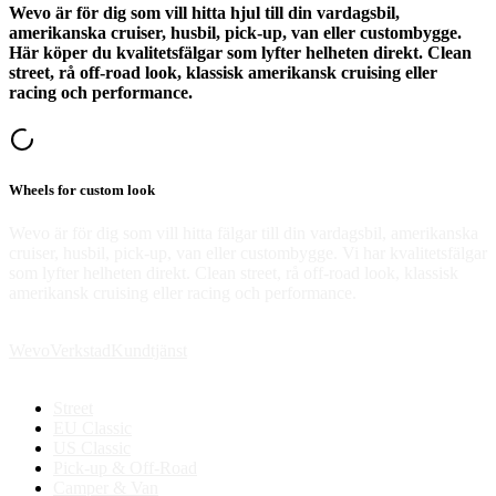
Wevo är för dig som vill hitta hjul till din vardagsbil,
amerikanska cruiser, husbil, pick-up, van eller custombygge.
Här köper du kvalitetsfälgar som lyfter helheten direkt. Clean
street, rå off-road look, klassisk amerikansk cruising eller
racing och performance.
Wheels for custom look
Wevo är för dig som vill hitta fälgar till din vardagsbil, amerikanska
cruiser, husbil, pick-up, van eller custombygge. Vi har kvalitetsfälgar
som lyfter helheten direkt. Clean street, rå off-road look, klassisk
amerikansk cruising eller racing och performance.
Wevo
Verkstad
Kundtjänst
Street
EU Classic
US Classic
Pick-up & Off-Road
Camper & Van