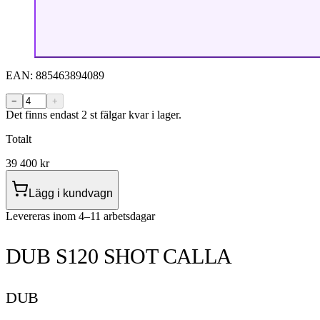
EAN:
885463894089
−
+
Det finns endast 2 st fälgar kvar i lager.
Totalt
39 400
kr
Lägg i kundvagn
Levereras inom 4–11 arbetsdagar
DUB S120 SHOT CALLA
DUB