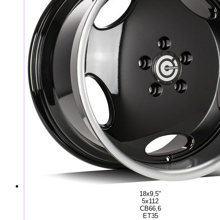
18x9,5"
5x112
CB66,6
ET35