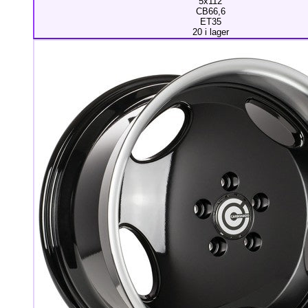
5x112
CB66,6
ET35
20 i lager