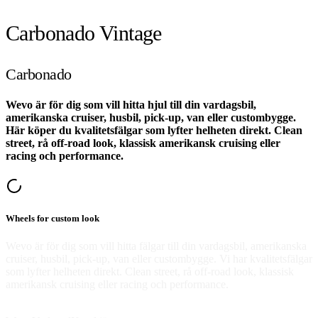
Carbonado Vintage
Carbonado
Wevo är för dig som vill hitta hjul till din vardagsbil,
amerikanska cruiser, husbil, pick-up, van eller custombygge.
Här köper du kvalitetsfälgar som lyfter helheten direkt. Clean
street, rå off-road look, klassisk amerikansk cruising eller
racing och performance.
Wheels for custom look
Wevo är för dig som vill hitta fälgar till din vardagsbil, amerikanska
cruiser, husbil, pick-up, van eller custombygge. Vi har kvalitetsfälgar
som lyfter helheten direkt. Clean street, rå off-road look, klassisk
amerikansk cruising eller racing och performance.