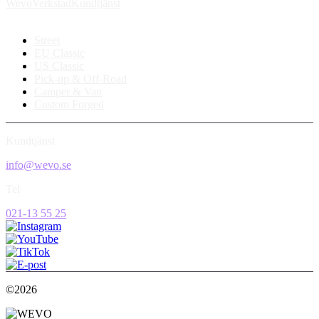
Wevo
Verkstad
Kundtjänst
Street
EU Classic
US Classic
Pick-up & Off-Road
Camper & Van
Custom Forged
Kundtjänst
info@wevo.se
Tel
021-13 55 25
©2026