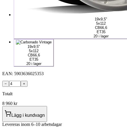
19x9,5"
5x112
CB66,6
ET35
20 i lager
19x9,5"
5x112
CB66,6
ET35
20 i lager
EAN:
5903636025353
−
+
Totalt
8 960
kr
Lägg i kundvagn
Levereras inom 6–10 arbetsdagar