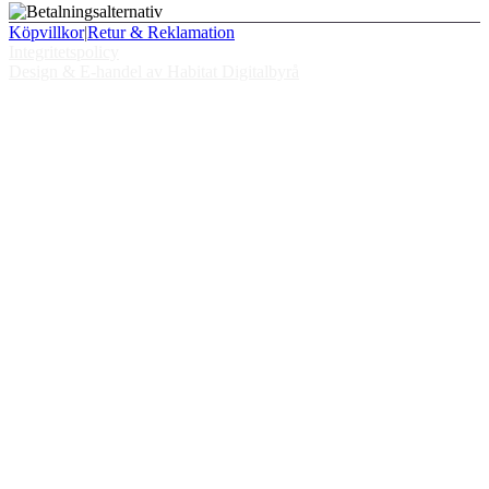
Köpvillkor
|
Retur & Reklamation
Integritetspolicy
Design & E-handel av Habitat Digitalbyrå