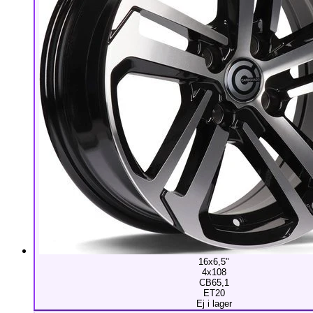
16x6,5"
4x108
CB65,1
ET20
Ej i lager