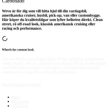
Carbonado
Wevo är för dig som vill hitta hjul till din vardagsbil,
amerikanska cruiser, husbil, pick-up, van eller custombygge.
Här köper du kvalitetsfälgar som lyfter helheten direkt. Clean
street, rå off-road look, klassisk amerikansk cruising eller
racing och performance.
Wheels for custom look
Wevo är för dig som vill hitta fälgar till din vardagsbil, amerikanska
cruiser, husbil, pick-up, van eller custombygge. Vi har kvalitetsfälgar
som lyfter helheten direkt. Clean street, rå off-road look, klassisk
amerikansk cruising eller racing och performance.
Wevo
Verkstad
Kundtjänst
Street
EU Classic
US Classic