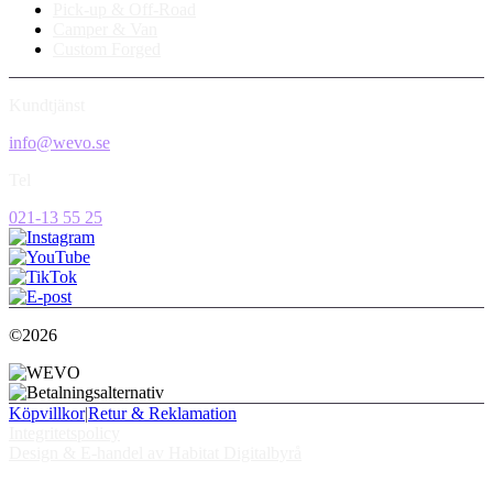
Pick-up & Off-Road
Camper & Van
Custom Forged
Kundtjänst
info@wevo.se
Tel
021-13 55 25
©2026
Köpvillkor
|
Retur & Reklamation
Integritetspolicy
Design & E-handel av Habitat Digitalbyrå