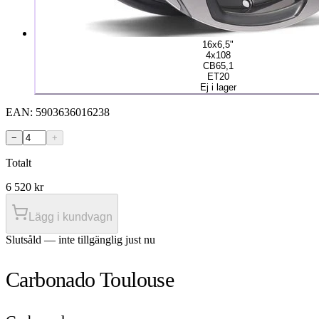
16x6,5"
4x108
CB65,1
ET20
Ej i lager
EAN:
5903636016238
−
+
Totalt
6 520
kr
Lägg i kundvagn
Slutsåld — inte tillgänglig just nu
Carbonado Toulouse