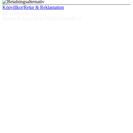
Köpvillkor
|
Retur & Reklamation
Integritetspolicy
Design & E-handel av Habitat Digitalbyrå