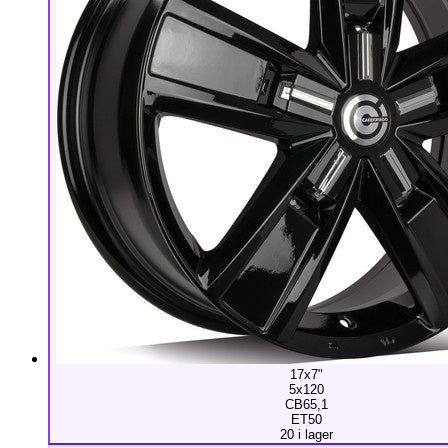
17x7"
5x120
CB65,1
ET50
20 i lager