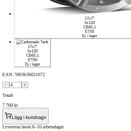
17x7"
5x120
CB65,1
ET50
Ej i lager
17x7"
5x120
CB65,1
ET50
Ej i lager
EAN:
5903636021072
−
+
Totalt
7 760
kr
Lägg i kundvagn
Levereras inom 6–10 arbetsdagar