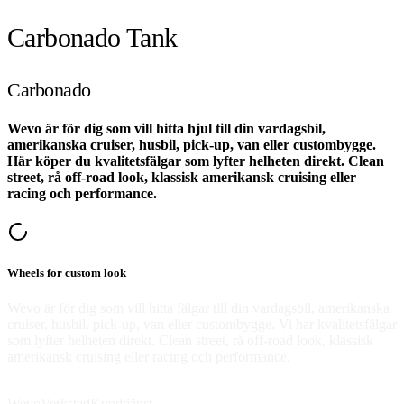
Carbonado Tank
Carbonado
Wevo är för dig som vill hitta hjul till din vardagsbil,
amerikanska cruiser, husbil, pick-up, van eller custombygge.
Här köper du kvalitetsfälgar som lyfter helheten direkt. Clean
street, rå off-road look, klassisk amerikansk cruising eller
racing och performance.
Wheels for custom look
Wevo är för dig som vill hitta fälgar till din vardagsbil, amerikanska
cruiser, husbil, pick-up, van eller custombygge. Vi har kvalitetsfälgar
som lyfter helheten direkt. Clean street, rå off-road look, klassisk
amerikansk cruising eller racing och performance.
Wevo
Verkstad
Kundtjänst