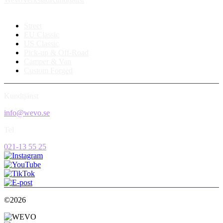
Street
EU Classic
US Classic
Pick-up & Off-Road
Camper & Van
Custom Forged
Kundtjänst
info@wevo.se
Tel
021-13 55 25
©2026