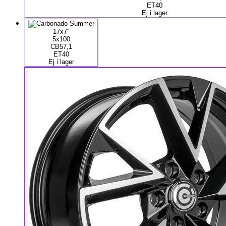
ET40
Ej i lager
17x7"
5x100
CB57,1
ET40
Ej i lager