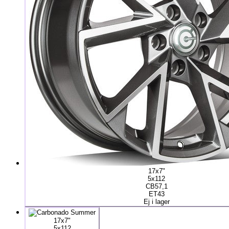
17x7"
5x112
CB57,1
ET43
Ej i lager
17x7"
5x112