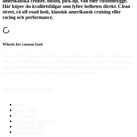
amerikanska cruiser, husbil, pick-up, van eller custombygge.
Här köper du kvalitetsfälgar som lyfter helheten direkt. Clean
street, rå off-road look, klassisk amerikansk cruising eller
racing och performance.
Wheels for custom look
Wevo är för dig som vill hitta fälgar till din vardagsbil, amerikanska
cruiser, husbil, pick-up, van eller custombygge. Vi har kvalitetsfälgar
som lyfter helheten direkt. Clean street, rå off-road look, klassisk
amerikansk cruising eller racing och performance.
Wevo
Verkstad
Kundtjänst
Street
EU Classic
US Classic
Pick-up & Off-Road
Camper & Van
Custom Forged