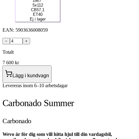
19x7"
5x112
CB57,1
ET40
Ej i lager
EAN:
5903636008059
−
+
Totalt
7 600
kr
Lägg i kundvagn
Levereras inom 6–10 arbetsdagar
Carbonado Summer
Carbonado
Wevo är för dig som vill hitta hjul till din vardagsbil,