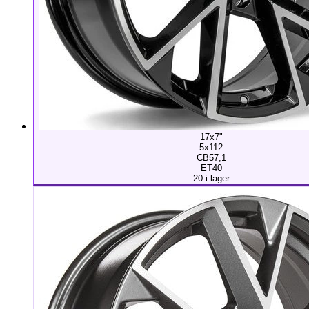
17x7"
5x112
CB57,1
ET40
20 i lager