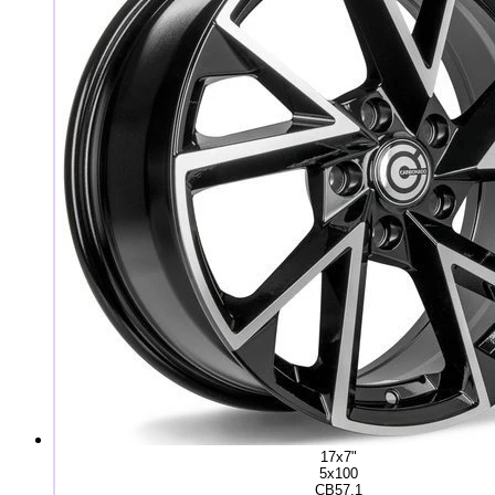
17x7"
5x100
CB57,1