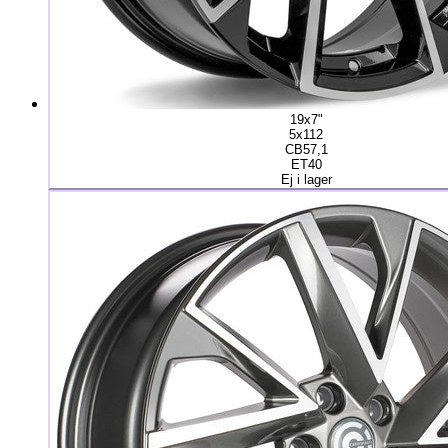
19x7"
5x112
CB57,1
ET40
Ej i lager