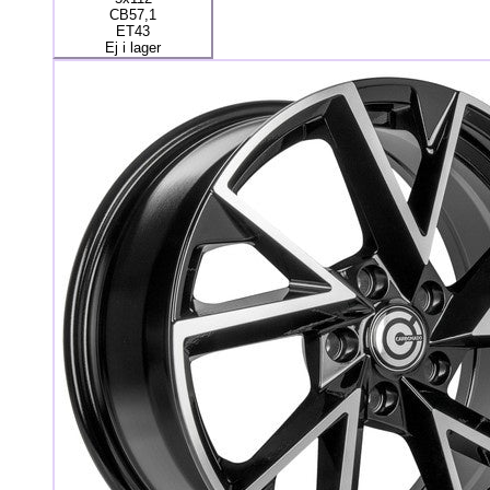
CB57,1
ET43
Ej i lager