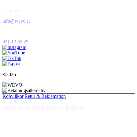
Kundtjänst
info@wevo.se
Tel
021-13 55 25
©2026
Köpvillkor
|
Retur & Reklamation
Integritetspolicy
Design & E-handel av Habitat Digitalbyrå