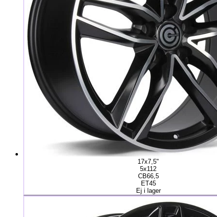
17x7,5"
5x112
CB66,5
ET45
Ej i lager