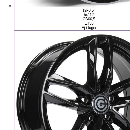
19x8,5"
5x112
CB66,5
ET35
Ej i lager