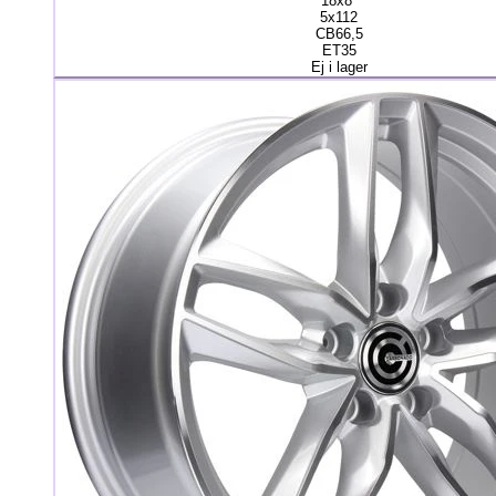
18x8"
5x112
CB66,5
ET35
Ej i lager