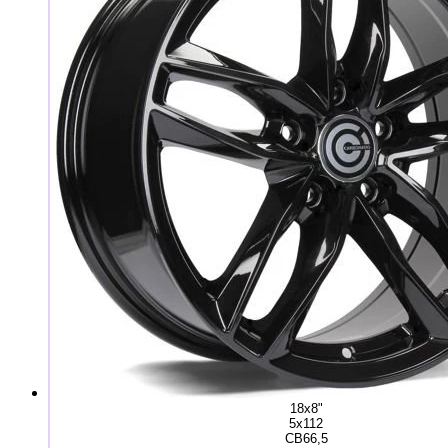
18x8"
5x112
CB66,5