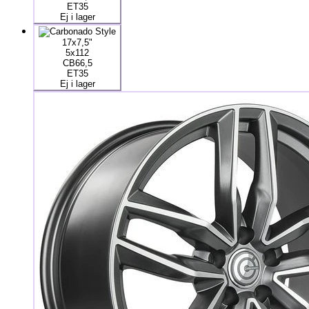
ET35
Ej i lager
17x7,5"
5x112
CB66,5
ET35
Ej i lager