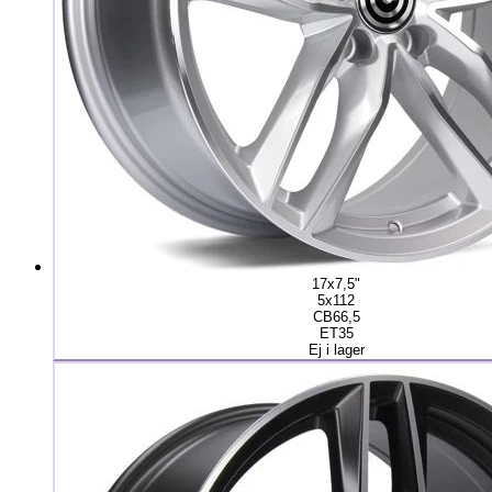
17x7,5"
5x112
CB66,5
ET35
Ej i lager