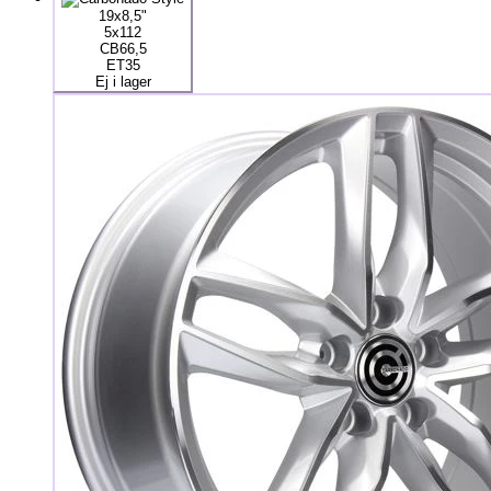
19x8,5"
5x112
CB66,5
ET35
Ej i lager