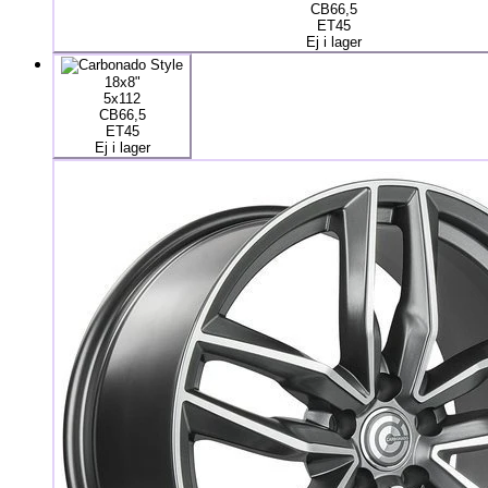
CB66,5
ET45
Ej i lager
18x8"
5x112
CB66,5
ET45
Ej i lager