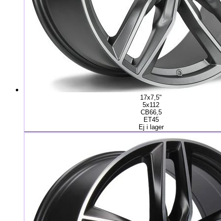
17x7,5"
5x112
CB66,5
ET45
Ej i lager