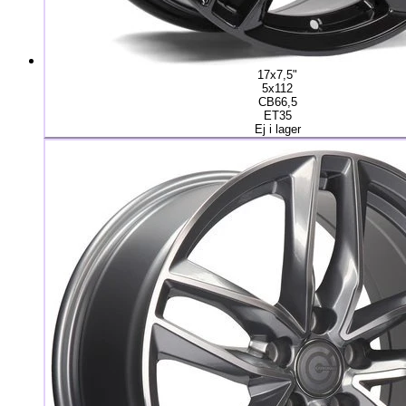
17x7,5"
5x112
CB66,5
ET35
Ej i lager