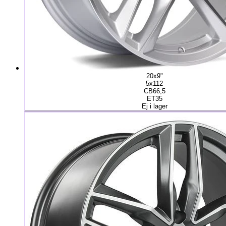
20x9"
5x112
CB66,5
ET35
Ej i lager