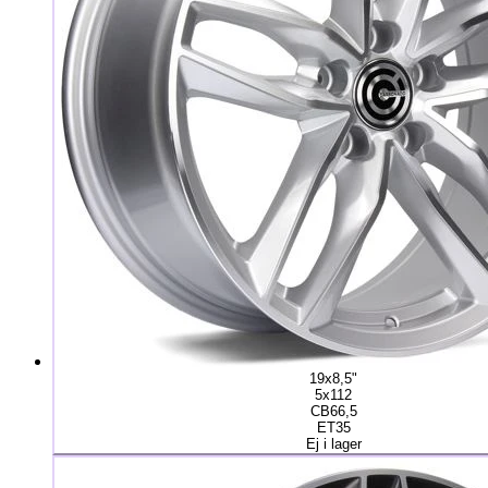
19x8,5"
5x112
CB66,5
ET35
Ej i lager