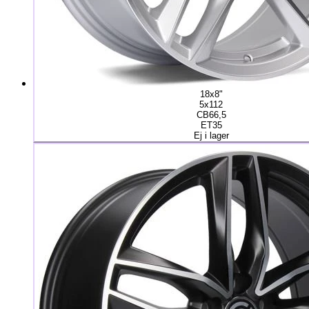
18x8"
5x112
CB66,5
ET35
Ej i lager