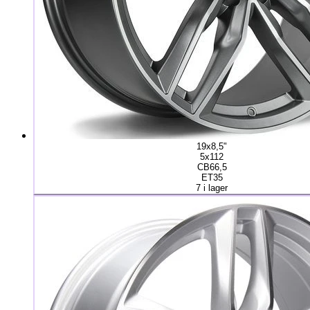
19x8,5"
5x112
CB66,5
ET35
7 i lager