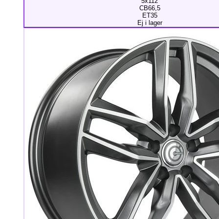
5x112
CB66,5
ET35
Ej i lager