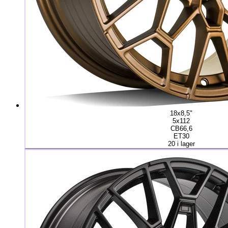
18x8,5"
5x112
CB66,6
ET30
20 i lager