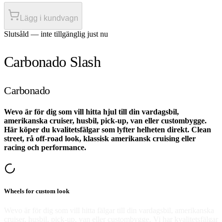
Lägg i kundvagn
Slutsåld — inte tillgänglig just nu
Carbonado Slash
Carbonado
Wevo är för dig som vill hitta hjul till din vardagsbil,
amerikanska cruiser, husbil, pick-up, van eller custombygge.
Här köper du kvalitetsfälgar som lyfter helheten direkt. Clean
street, rå off-road look, klassisk amerikansk cruising eller
racing och performance.
Wheels for custom look
Wevo är för dig som vill hitta fälgar till din vardagsbil, amerikanska
cruiser, husbil, pick-up, van eller custombygge. Vi har kvalitetsfälgar