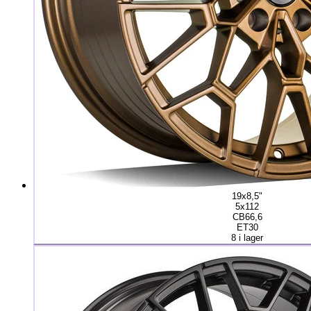
19x8,5"
5x112
CB66,6
ET30
8 i lager