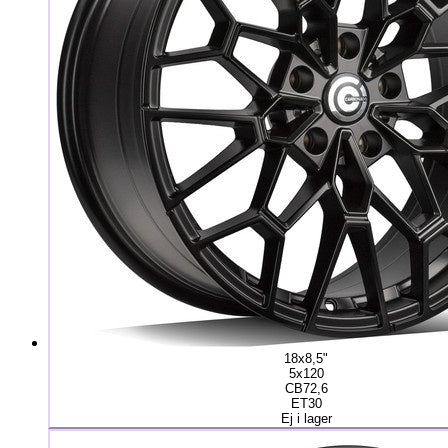
18x8,5"
5x120
CB72,6
ET30
Ej i lager