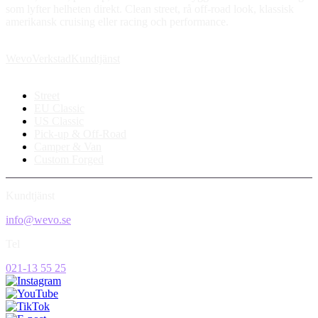
som lyfter helheten direkt. Clean street, rå off-road look, klassisk
amerikansk cruising eller racing och performance.
Wevo
Verkstad
Kundtjänst
Street
EU Classic
US Classic
Pick-up & Off-Road
Camper & Van
Custom Forged
Kundtjänst
info@wevo.se
Tel
021-13 55 25