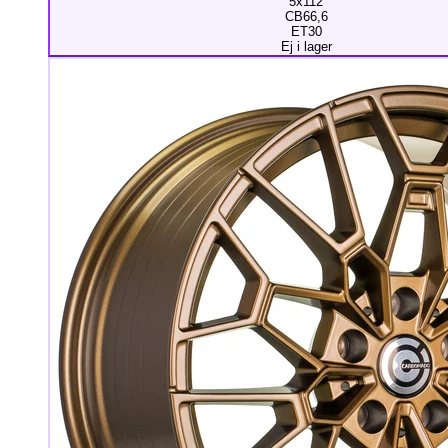
5x112
CB66,6
ET30
Ej i lager