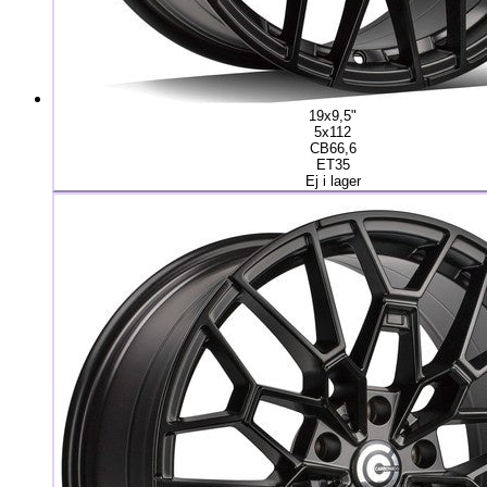
19x9,5"
5x112
CB66,6
ET35
Ej i lager