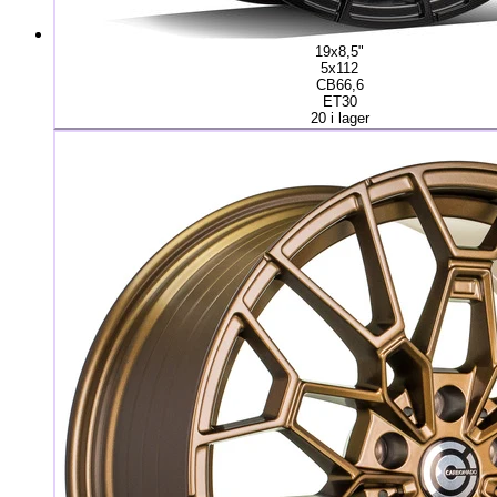
19x8,5"
5x112
CB66,6
ET30
20 i lager