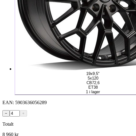
19x9,5"
5x120
CB72,6
ET38
1 i lager
EAN:
5903636056289
−
+
Totalt
8 960
kr