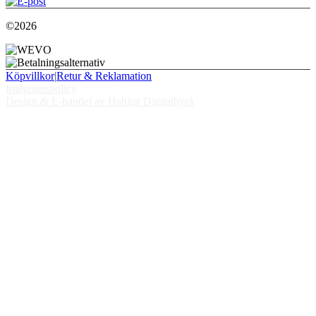
©2026
Köpvillkor
|
Retur & Reklamation
Integritetspolicy
Design & E-handel av Habitat Digitalbyrå