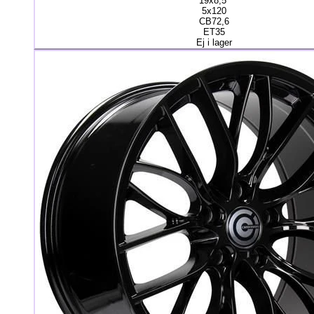
19x8,5"
5x120
CB72,6
ET35
Ej i lager