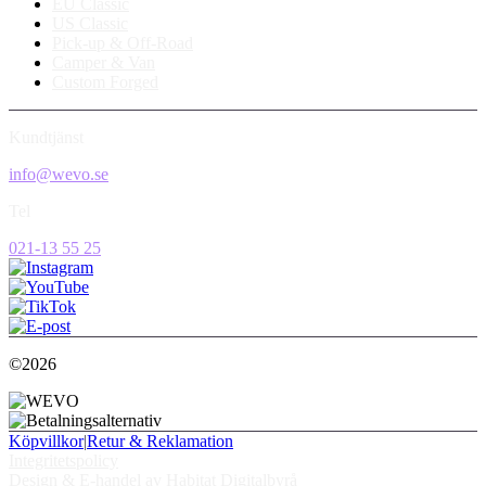
EU Classic
US Classic
Pick-up & Off-Road
Camper & Van
Custom Forged
Kundtjänst
info@wevo.se
Tel
021-13 55 25
©2026
Köpvillkor
|
Retur & Reklamation
Integritetspolicy
Design & E-handel av Habitat Digitalbyrå