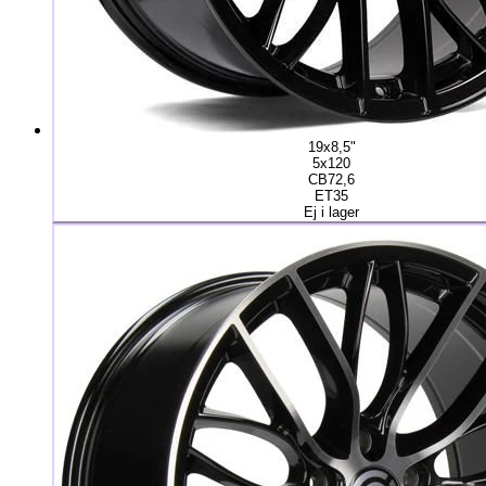
19x8,5"
5x120
CB72,6
ET35
Ej i lager