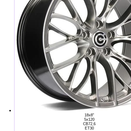
18x8"
5x120
CB72,6
ET30