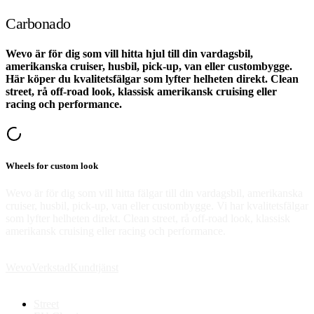
Carbonado
Wevo är för dig som vill hitta hjul till din vardagsbil,
amerikanska cruiser, husbil, pick-up, van eller custombygge.
Här köper du kvalitetsfälgar som lyfter helheten direkt. Clean
street, rå off-road look, klassisk amerikansk cruising eller
racing och performance.
Wheels for custom look
Wevo är för dig som vill hitta fälgar till din vardagsbil, amerikanska
cruiser, husbil, pick-up, van eller custombygge. Vi har kvalitetsfälgar
som lyfter helheten direkt. Clean street, rå off-road look, klassisk
amerikansk cruising eller racing och performance.
Wevo
Verkstad
Kundtjänst
Street