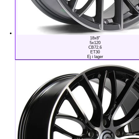
18x8"
5x120
CB72,6
ET30
Ej i lager