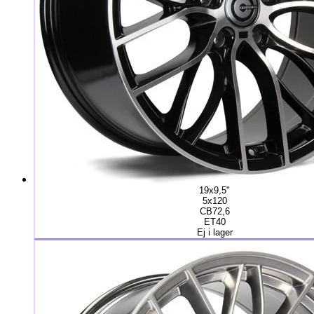
19x9,5"
5x120
CB72,6
ET40
Ej i lager