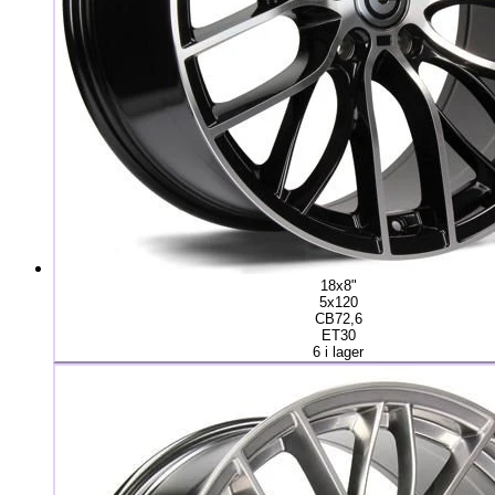
18x8"
5x120
CB72,6
ET30
6 i lager