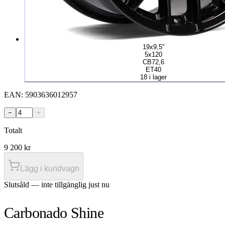
19x9,5"
5x120
CB72,6
ET40
18 i lager
EAN:
5903636012957
−
+
Totalt
9 200
kr
Lägg i kundvagn
Slutsåld — inte tillgänglig just nu
Carbonado Shine