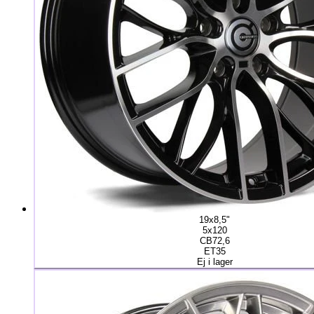
19x8,5"
5x120
CB72,6
ET35
Ej i lager