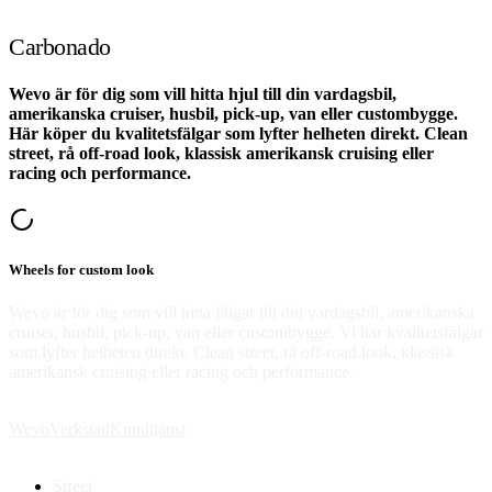
Carbonado
Wevo är för dig som vill hitta hjul till din vardagsbil,
amerikanska cruiser, husbil, pick-up, van eller custombygge.
Här köper du kvalitetsfälgar som lyfter helheten direkt. Clean
street, rå off-road look, klassisk amerikansk cruising eller
racing och performance.
Wheels for custom look
Wevo är för dig som vill hitta fälgar till din vardagsbil, amerikanska
cruiser, husbil, pick-up, van eller custombygge. Vi har kvalitetsfälgar
som lyfter helheten direkt. Clean street, rå off-road look, klassisk
amerikansk cruising eller racing och performance.
Wevo
Verkstad
Kundtjänst
Street