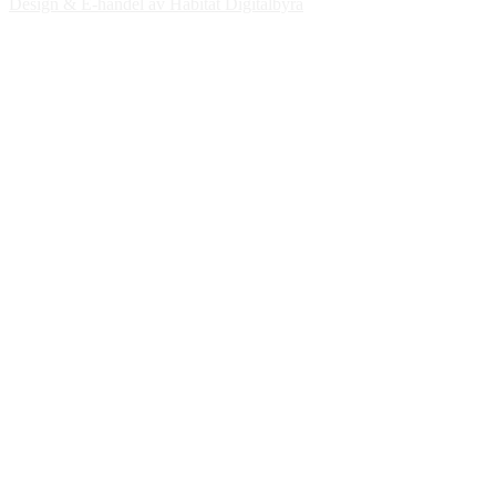
Design & E-handel av Habitat Digitalbyrå