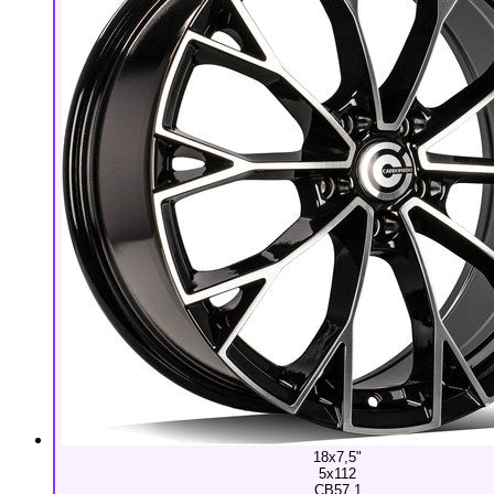
18x7,5"
5x112
CB57,1