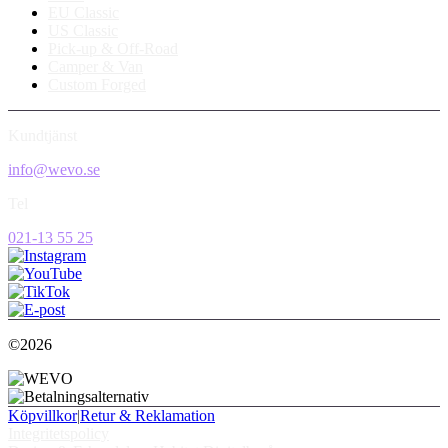
EU Classic
US Classic
Pick-up & Off-Road
Camper & Van
Custom Forged
Kundtjänst
info@wevo.se
Tel
021-13 55 25
©2026
Köpvillkor
|
Retur & Reklamation
Integritetspolicy