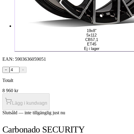
19x8"
5x112
CB57,1
ET45
Ej i lager
EAN:
5903636059051
−
+
Totalt
8 960
kr
Lägg i kundvagn
Slutsåld — inte tillgänglig just nu
Carbonado SECURITY