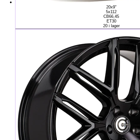
20x9"
5x112
CB66,45
ET30
20 i lager