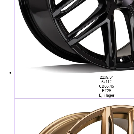
21x9,5"
5x112
CB66,45
ET25
Ej i lager