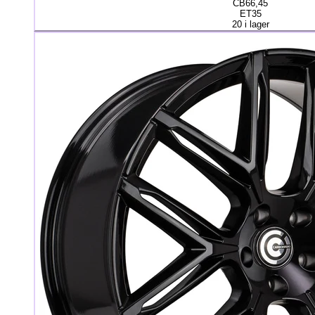
CB66,45
ET35
20 i lager