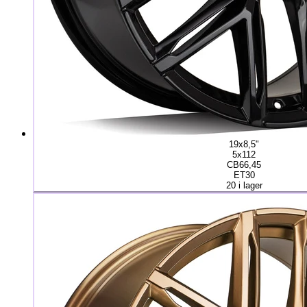
19x8,5"
5x112
CB66,45
ET30
20 i lager