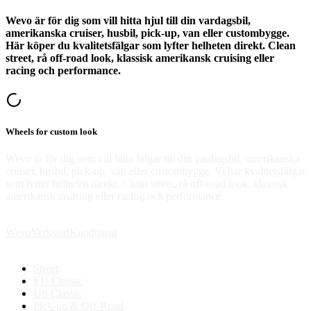
Wevo är för dig som vill hitta hjul till din vardagsbil,
amerikanska cruiser, husbil, pick-up, van eller custombygge.
Här köper du kvalitetsfälgar som lyfter helheten direkt. Clean
street, rå off-road look, klassisk amerikansk cruising eller
racing och performance.
Wheels for custom look
Wevo är för dig som vill hitta fälgar till din vardagsbil, amerikanska
cruiser, husbil, pick-up, van eller custombygge. Vi har kvalitetsfälgar
som lyfter helheten direkt. Clean street, rå off-road look, klassisk
amerikansk cruising eller racing och performance.
Wevo
Verkstad
Kundtjänst
Street
EU Classic
US Classic
Pick-up & Off-Road