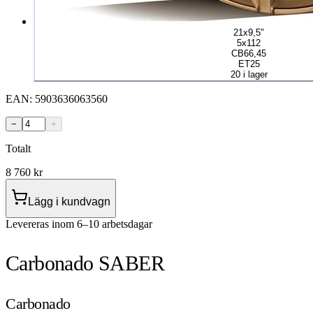
21x9,5"
5x112
CB66,45
ET25
20 i lager
EAN:
5903636063560
−
+
Totalt
8 760
kr
Lägg i kundvagn
Levereras inom 6–10 arbetsdagar
Carbonado SABER
Carbonado