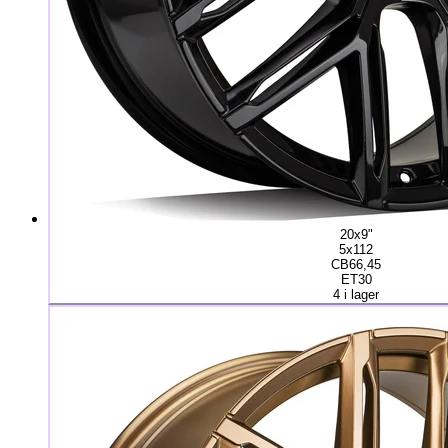
20x9"
5x112
CB66,45
ET30
4 i lager