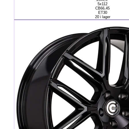
5x112
CB66,45
ET30
20 i lager