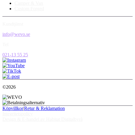
Camper & Van
Custom Forged
Kundtjänst
info@wevo.se
Tel
021-13 55 25
©2026
Köpvillkor
|
Retur & Reklamation
Integritetspolicy
Design & E-handel av Habitat Digitalbyrå