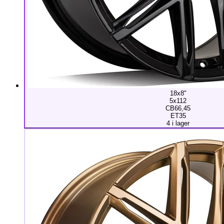
18x8"
5x112
CB66,45
ET35
4 i lager