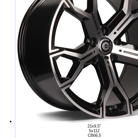
21x9,5"
5x112
CB66,5