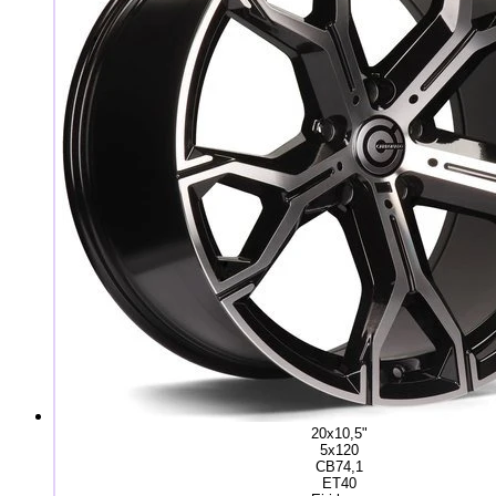
20x10,5"
5x120
CB74,1
ET40