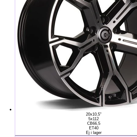
20x10,5"
5x112
CB66,5
ET40
Ej i lager