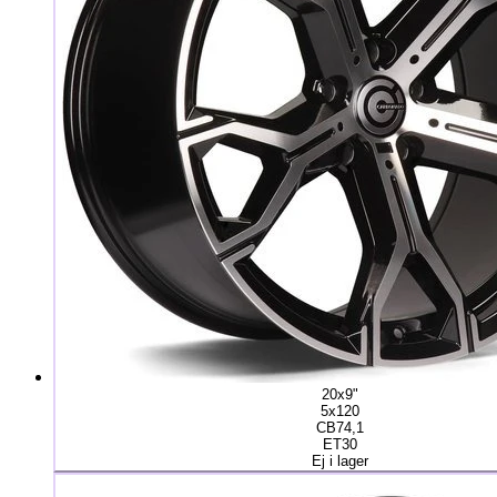
20x9"
5x120
CB74,1
ET30
Ej i lager