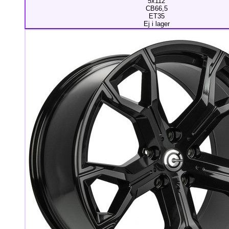
5x112
CB66,5
ET35
Ej i lager