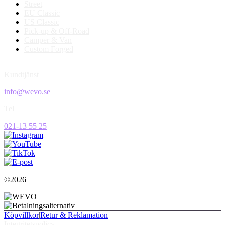
Street
EU Classic
US Classic
Pick-up & Off-Road
Camper & Van
Custom Forged
Kundtjänst
info@wevo.se
Tel
021-13 55 25
©2026
Köpvillkor
|
Retur & Reklamation
Integritetspolicy