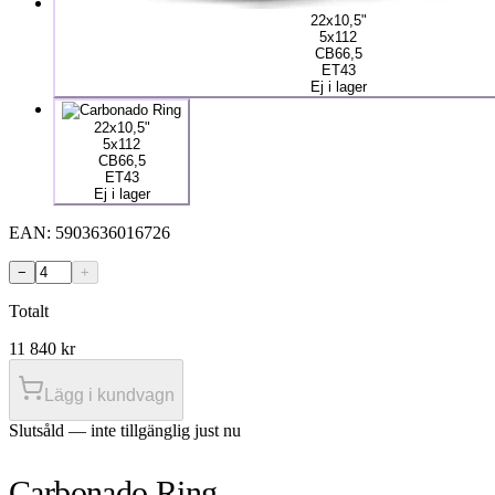
22x10,5"
5x112
CB66,5
ET43
Ej i lager
22x10,5"
5x112
CB66,5
ET43
Ej i lager
EAN:
5903636016726
−
+
Totalt
11 840
kr
Lägg i kundvagn
Slutsåld — inte tillgänglig just nu
Carbonado Ring