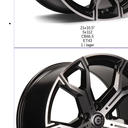
21x10,5"
5x112
CB66,5
ET43
1 i lager