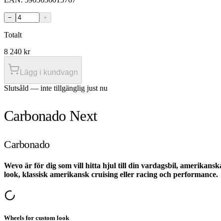
−
+
Totalt
8 240
kr
Lägg i kundvagn
Slutsåld — inte tillgänglig just nu
Carbonado Next
Carbonado
Wevo är för dig som vill hitta hjul till din vardagsbil, amerikansk
look, klassisk amerikansk cruising eller racing och performance.
Wheels for custom look