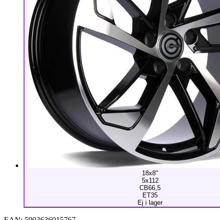
18x8"
5x112
CB66,5
ET35
Ej i lager
EAN:
5903636015767