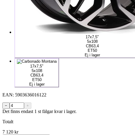
17x7,5"
5x108
CB63,4
ET50
Ej i lager
17x7,5"
5x108
CB63,4
ET50
Ej i lager
EAN:
5903636016122
−
+
Det finns endast 1 st fälgar kvar i lager.
Totalt
7 120
kr