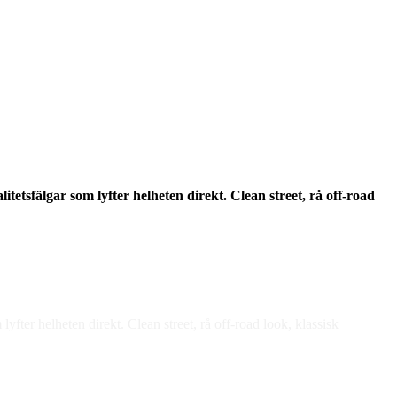
itetsfälgar som lyfter helheten direkt. Clean street, rå off-road
lyfter helheten direkt. Clean street, rå off-road look, klassisk