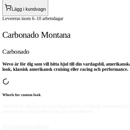
Lägg i kundvagn
Levereras inom 6–10 arbetsdagar
Carbonado Montana
Carbonado
Wevo är för dig som vill hitta hjul till din vardagsbil, amerikansk
look, klassisk amerikansk cruising eller racing och performance.
Wheels for custom look
Wevo är för dig som vill hitta fälgar till din vardagsbil, amerikanska cr
amerikansk cruising eller racing och performance.
Wevo
Verkstad
Kundtjänst