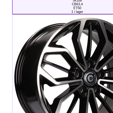
5x108
CB63,4
ET50
1 i lager