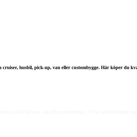
a cruiser, husbil, pick-up, van eller custombygge. Här köper du kval
uiser, husbil, pick-up, van eller custombygge. Vi har kvalitetsfälgar som 