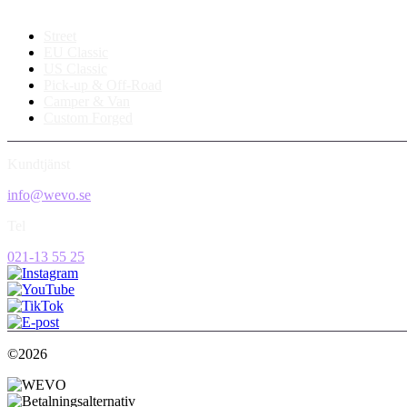
Street
EU Classic
US Classic
Pick-up & Off-Road
Camper & Van
Custom Forged
Kundtjänst
info@wevo.se
Tel
021-13 55 25
©2026