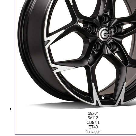
19x8"
5x112
CB57,1
ET40
1 i lager