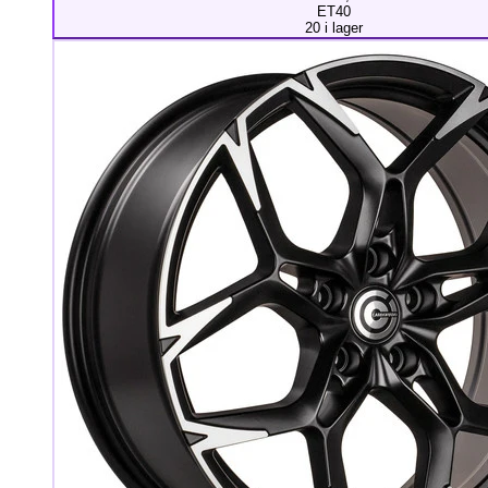
ET40
20 i lager