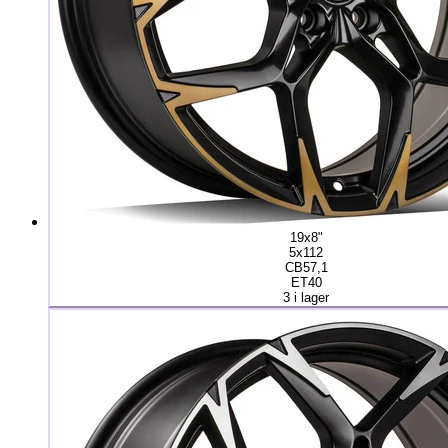
19x8"
5x112
CB57,1
ET40
3 i lager