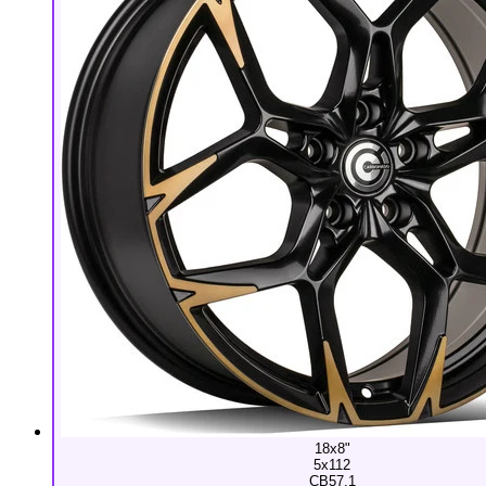
18x8"
5x112
CB57,1