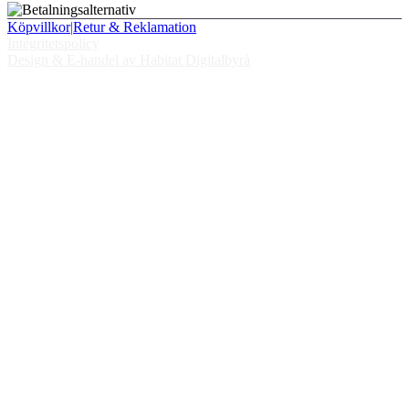
Köpvillkor
|
Retur & Reklamation
Integritetspolicy
Design & E-handel av Habitat Digitalbyrå