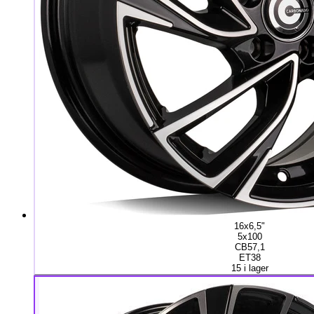
16x6,5"
5x100
CB57,1
ET38
15 i lager