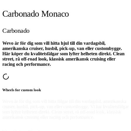
Carbonado Monaco
Carbonado
Wevo är för dig som vill hitta hjul till din vardagsbil,
amerikanska cruiser, husbil, pick-up, van eller custombygge.
Här köper du kvalitetsfälgar som lyfter helheten direkt. Clean
street, rå off-road look, klassisk amerikansk cruising eller
racing och performance.
Wheels for custom look
Wevo är för dig som vill hitta fälgar till din vardagsbil, amerikanska
cruiser, husbil, pick-up, van eller custombygge. Vi har kvalitetsfälgar
som lyfter helheten direkt. Clean street, rå off-road look, klassisk
amerikansk cruising eller racing och performance.