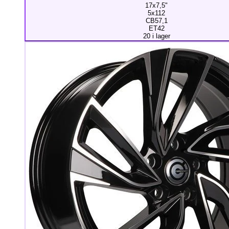
17x7,5"
5x112
CB57,1
ET42
20 i lager