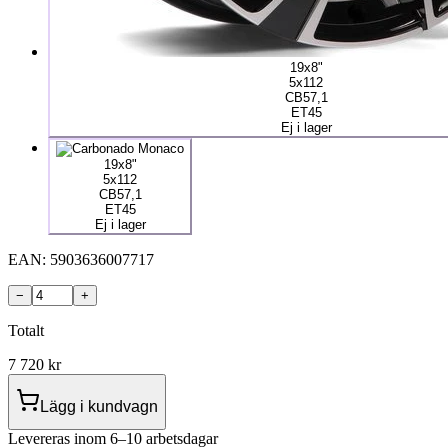
19x8"
5x112
CB57,1
ET45
Ej i lager
19x8"
5x112
CB57,1
ET45
Ej i lager
EAN:
5903636007717
−
+
Totalt
7 720
kr
Lägg i kundvagn
Levereras inom 6–10 arbetsdagar