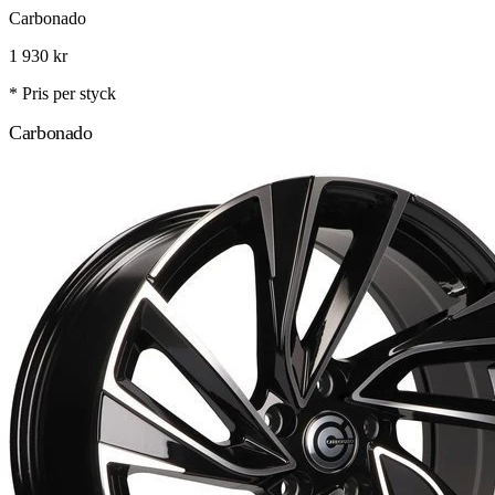
Carbonado
1 930
kr
* Pris per styck
Carbonado