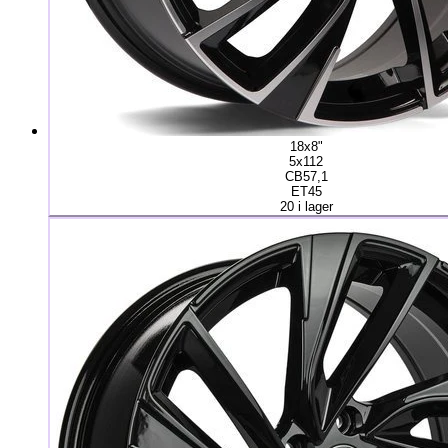
18x8"
5x112
CB57,1
ET45
20 i lager