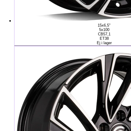
15x6,5"
5x100
CB57,1
ET38
Ej i lager