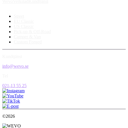
Wevo
Verkstad
Kundtjänst
Street
EU Classic
US Classic
Pick-up & Off-Road
Camper & Van
Custom Forged
Kundtjänst
info@wevo.se
Tel
021-13 55 25
©2026