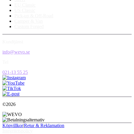
EU Classic
US Classic
Pick-up & Off-Road
Camper & Van
Custom Forged
Kundtjänst
info@wevo.se
Tel
021-13 55 25
©2026
Köpvillkor
|
Retur & Reklamation
Integritetspolicy