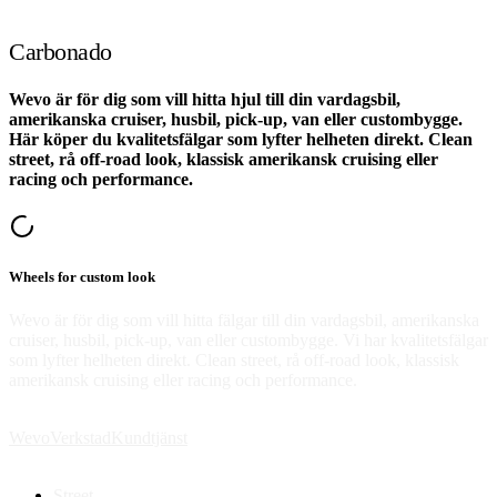
Carbonado
Wevo är för dig som vill hitta hjul till din vardagsbil,
amerikanska cruiser, husbil, pick-up, van eller custombygge.
Här köper du kvalitetsfälgar som lyfter helheten direkt. Clean
street, rå off-road look, klassisk amerikansk cruising eller
racing och performance.
Wheels for custom look
Wevo är för dig som vill hitta fälgar till din vardagsbil, amerikanska
cruiser, husbil, pick-up, van eller custombygge. Vi har kvalitetsfälgar
som lyfter helheten direkt. Clean street, rå off-road look, klassisk
amerikansk cruising eller racing och performance.
Wevo
Verkstad
Kundtjänst
Street