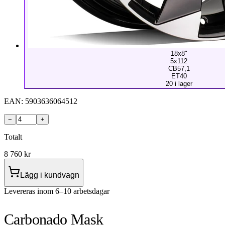
18x8"
5x112
CB57,1
ET40
20 i lager
EAN:
5903636064512
−
+
Totalt
8 760
kr
Lägg i kundvagn
Levereras inom 6–10 arbetsdagar
Carbonado Mask