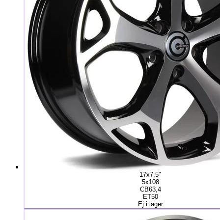
17x7,5"
5x108
CB63,4
ET50
Ej i lager