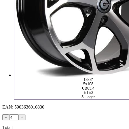
18x8"
5x108
CB63,4
ET50
3 i lager
EAN:
5903636010830
−
+
Totalt