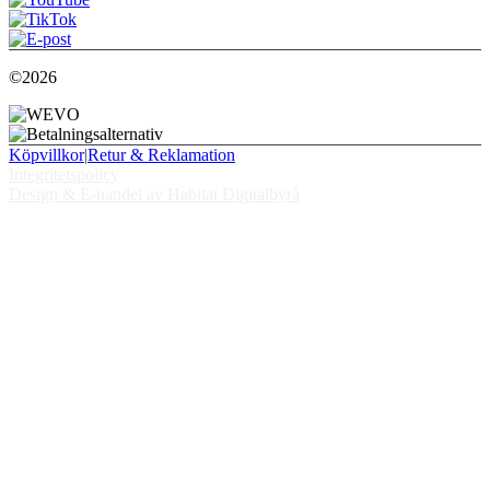
©2026
Köpvillkor
|
Retur & Reklamation
Integritetspolicy
Design & E-handel av Habitat Digitalbyrå