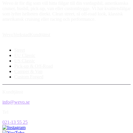
Wevo är för dig som vill hitta fälgar till din vardagsbil, amerikanska
cruiser, husbil, pick-up, van eller custombygge. Vi har kvalitetsfälgar
som lyfter helheten direkt. Clean street, rå off-road look, klassisk
amerikansk cruising eller racing och performance.
Wevo
Verkstad
Kundtjänst
Street
EU Classic
US Classic
Pick-up & Off-Road
Camper & Van
Custom Forged
Kundtjänst
info@wevo.se
Tel
021-13 55 25