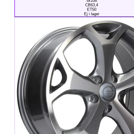
5x108
CB63,4
ET50
Ej i lager