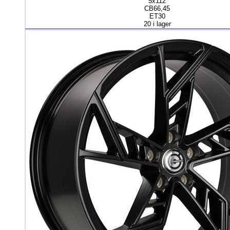
5x112
CB66,45
ET30
20 i lager