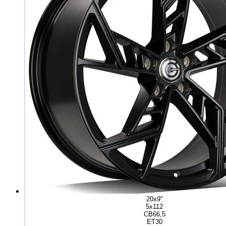
20x9"
5x112
CB66,5
ET30