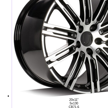
20x11"
5x130
CB71,6