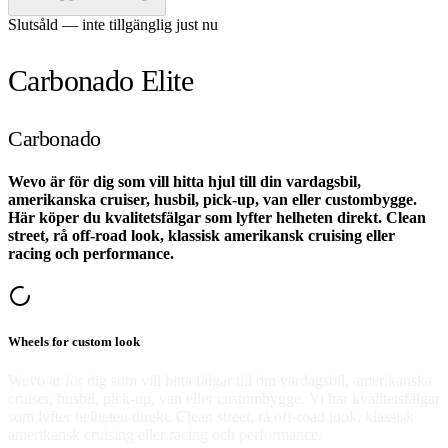
Slutsåld — inte tillgänglig just nu
Carbonado Elite
Carbonado
Wevo är för dig som vill hitta hjul till din vardagsbil,
amerikanska cruiser, husbil, pick-up, van eller custombygge.
Här köper du kvalitetsfälgar som lyfter helheten direkt. Clean
street, rå off-road look, klassisk amerikansk cruising eller
racing och performance.
Wheels for custom look
Wevo är för dig som vill hitta fälgar till din vardagsbil, amerikanska
cruiser, husbil, pick-up, van eller custombygge. Vi har kvalitetsfälgar
som lyfter helheten direkt. Clean street, rå off-road look, klassisk
amerikansk cruising eller racing och performance.