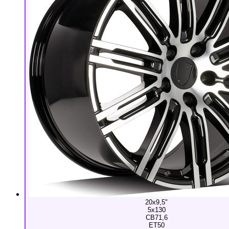
20x9,5"
5x130
CB71,6
ET50