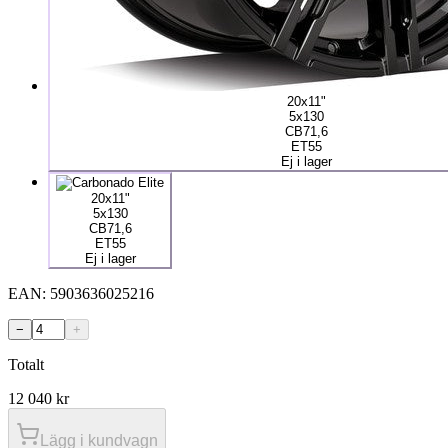
20x11"
5x130
CB71,6
ET55
Ej i lager
20x11"
5x130
CB71,6
ET55
Ej i lager
EAN:
5903636025216
−
+
Totalt
12 040
kr
Lägg i kundvagn