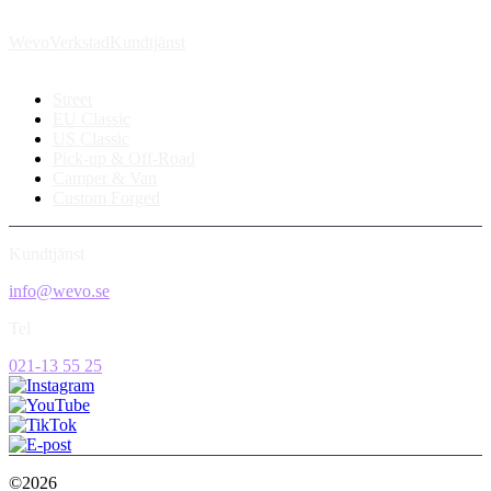
Wevo
Verkstad
Kundtjänst
Street
EU Classic
US Classic
Pick-up & Off-Road
Camper & Van
Custom Forged
Kundtjänst
info@wevo.se
Tel
021-13 55 25
©2026