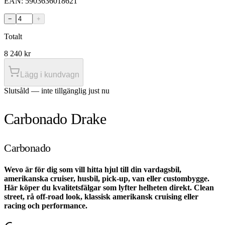
EAN:
5903636018621
−
+
Totalt
8 240
kr
Lägg i kundvagn
Slutsåld — inte tillgänglig just nu
Carbonado Drake
Carbonado
Wevo är för dig som vill hitta hjul till din vardagsbil,
amerikanska cruiser, husbil, pick-up, van eller custombygge.
Här köper du kvalitetsfälgar som lyfter helheten direkt. Clean
street, rå off-road look, klassisk amerikansk cruising eller
racing och performance.