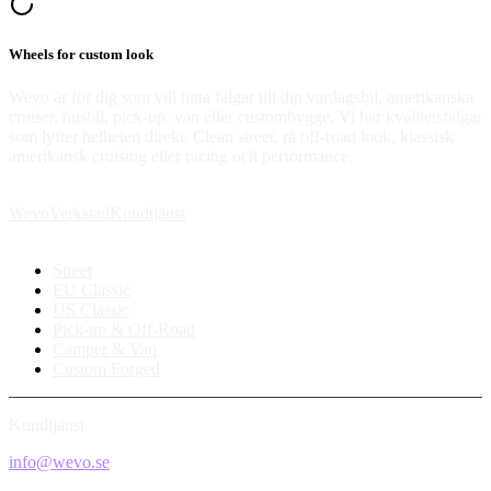
Wheels for custom look
Wevo är för dig som vill hitta fälgar till din vardagsbil, amerikanska
cruiser, husbil, pick-up, van eller custombygge. Vi har kvalitetsfälgar
som lyfter helheten direkt. Clean street, rå off-road look, klassisk
amerikansk cruising eller racing och performance.
Wevo
Verkstad
Kundtjänst
Street
EU Classic
US Classic
Pick-up & Off-Road
Camper & Van
Custom Forged
Kundtjänst
info@wevo.se