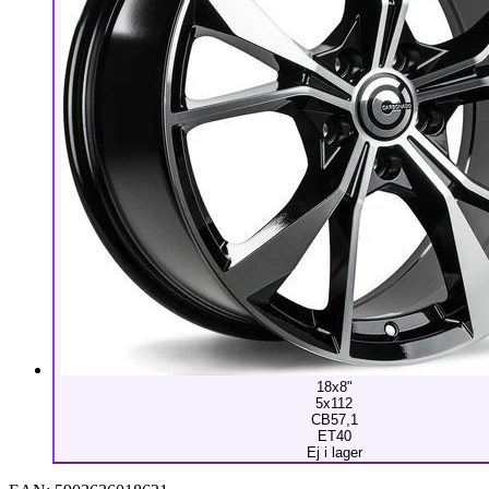
18x8"
5x112
CB57,1
ET40
Ej i lager