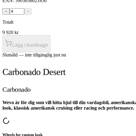
EAN:
5903636021850
−
+
Totalt
9 920
kr
Lägg i kundvagn
Slutsåld — inte tillgänglig just nu
Carbonado Desert
Carbonado
Wevo är för dig som vill hitta hjul till din vardagsbil, amerikansk
look, klassisk amerikansk cruising eller racing och performance.
Wheels for custom look