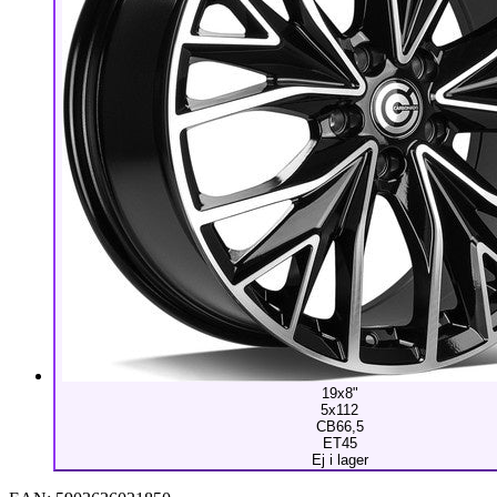
19x8"
5x112
CB66,5
ET45
Ej i lager