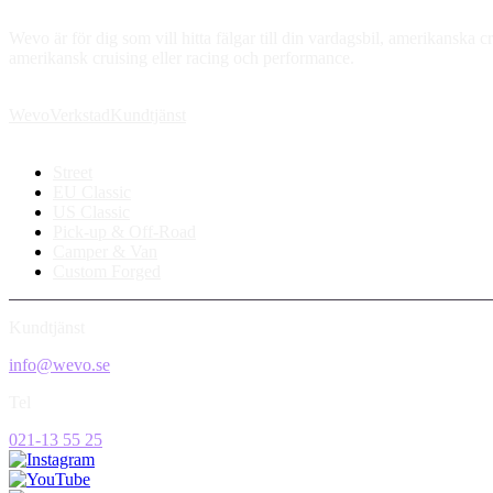
Wevo är för dig som vill hitta fälgar till din vardagsbil, amerikanska cr
amerikansk cruising eller racing och performance.
Wevo
Verkstad
Kundtjänst
Street
EU Classic
US Classic
Pick-up & Off-Road
Camper & Van
Custom Forged
Kundtjänst
info@wevo.se
Tel
021-13 55 25