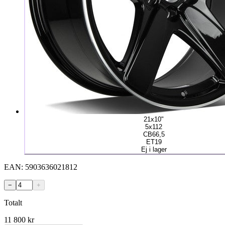
21x10"
5x112
CB66,5
ET19
Ej i lager
EAN:
5903636021812
−
+
Totalt
11 800
kr