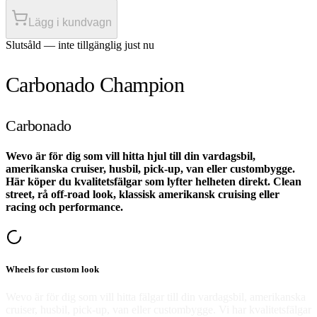
Lägg i kundvagn
Slutsåld — inte tillgänglig just nu
Carbonado Champion
Carbonado
Wevo är för dig som vill hitta hjul till din vardagsbil,
amerikanska cruiser, husbil, pick-up, van eller custombygge.
Här köper du kvalitetsfälgar som lyfter helheten direkt. Clean
street, rå off-road look, klassisk amerikansk cruising eller
racing och performance.
Wheels for custom look
Wevo är för dig som vill hitta fälgar till din vardagsbil, amerikanska
cruiser, husbil, pick-up, van eller custombygge. Vi har kvalitetsfälgar