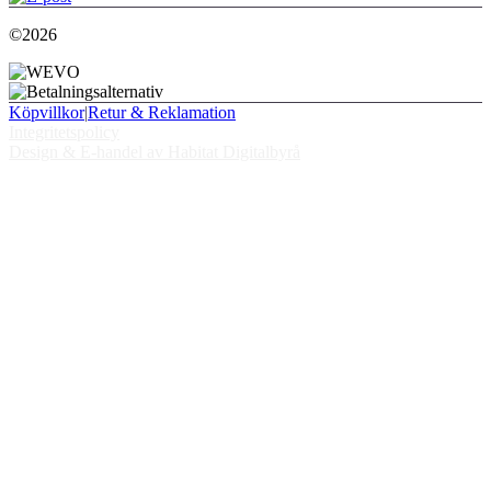
©2026
Köpvillkor
|
Retur & Reklamation
Integritetspolicy
Design & E-handel av Habitat Digitalbyrå