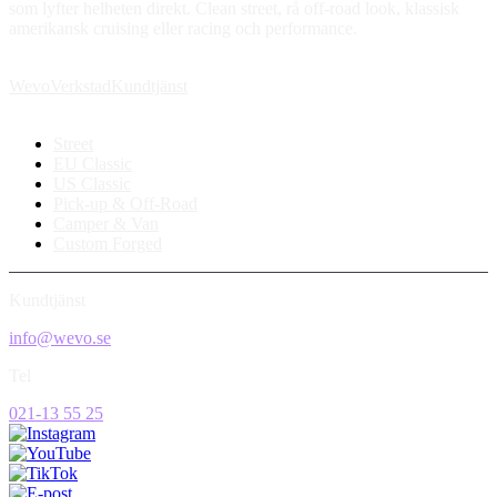
som lyfter helheten direkt. Clean street, rå off-road look, klassisk
amerikansk cruising eller racing och performance.
Wevo
Verkstad
Kundtjänst
Street
EU Classic
US Classic
Pick-up & Off-Road
Camper & Van
Custom Forged
Kundtjänst
info@wevo.se
Tel
021-13 55 25