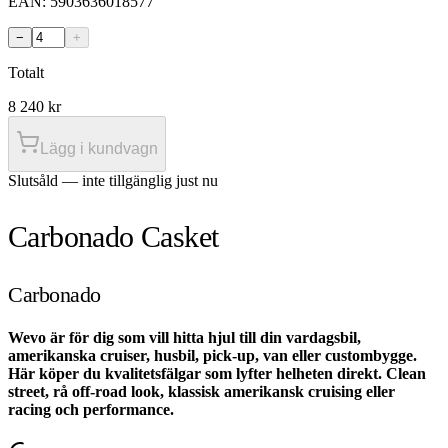
EAN:
5903636018577
−
+
Totalt
8 240
kr
Lägg i kundvagn
Slutsåld — inte tillgänglig just nu
Carbonado Casket
Carbonado
Wevo är för dig som vill hitta hjul till din vardagsbil,
amerikanska cruiser, husbil, pick-up, van eller custombygge.
Här köper du kvalitetsfälgar som lyfter helheten direkt. Clean
street, rå off-road look, klassisk amerikansk cruising eller
racing och performance.