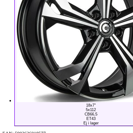
18x7"
5x112
CB66,5
ET43
Ej i lager