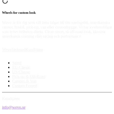
Wheels for custom look
Wevo är för dig som vill hitta fälgar till din vardagsbil, amerikanska
cruiser, husbil, pick-up, van eller custombygge. Vi har kvalitetsfälgar
som lyfter helheten direkt. Clean street, rå off-road look, klassisk
amerikansk cruising eller racing och performance.
Wevo
Verkstad
Kundtjänst
Street
EU Classic
US Classic
Pick-up & Off-Road
Camper & Van
Custom Forged
Kundtjänst
info@wevo.se