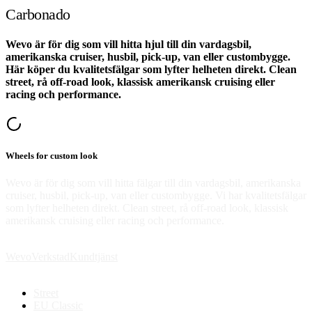
Carbonado
Wevo är för dig som vill hitta hjul till din vardagsbil,
amerikanska cruiser, husbil, pick-up, van eller custombygge.
Här köper du kvalitetsfälgar som lyfter helheten direkt. Clean
street, rå off-road look, klassisk amerikansk cruising eller
racing och performance.
Wheels for custom look
Wevo är för dig som vill hitta fälgar till din vardagsbil, amerikanska
cruiser, husbil, pick-up, van eller custombygge. Vi har kvalitetsfälgar
som lyfter helheten direkt. Clean street, rå off-road look, klassisk
amerikansk cruising eller racing och performance.
Wevo
Verkstad
Kundtjänst
Street
EU Classic