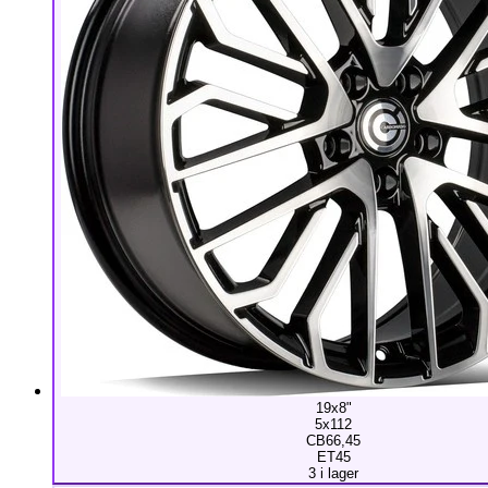
19x8"
5x112
CB66,45
ET45
3 i lager