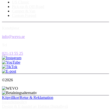
US Classic
Pick-up & Off-Road
Camper & Van
Custom Forged
Kundtjänst
info@wevo.se
Tel
021-13 55 25
©2026
Köpvillkor
|
Retur & Reklamation
Integritetspolicy
Design & E-handel av Habitat Digitalbyrå