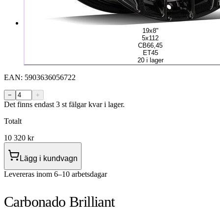
19x8"
5x112
CB66,45
ET45
20 i lager
EAN:
5903636056722
−
+
Det finns endast 3 st fälgar kvar i lager.
Totalt
10 320
kr
Lägg i kundvagn
Levereras inom 6–10 arbetsdagar
Carbonado Brilliant