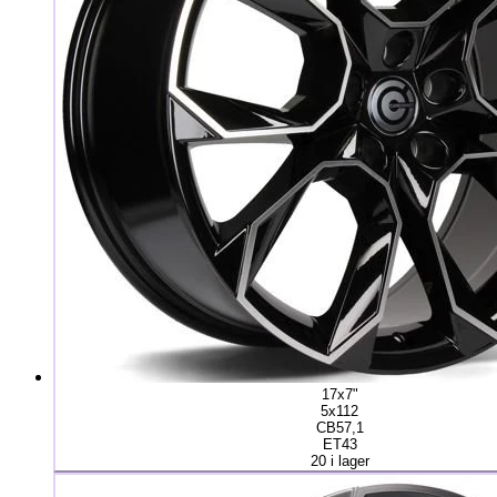
17x7"
5x112
CB57,1
ET43
20 i lager