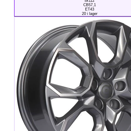
5x112
CB57,1
ET43
20 i lager