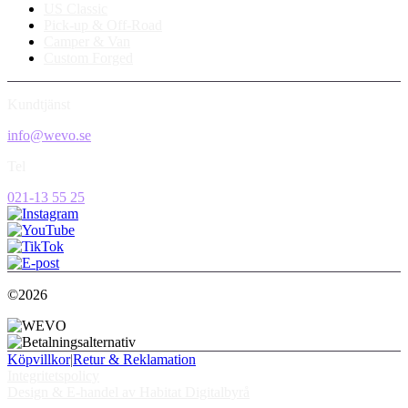
US Classic
Pick-up & Off-Road
Camper & Van
Custom Forged
Kundtjänst
info@wevo.se
Tel
021-13 55 25
©2026
Köpvillkor
|
Retur & Reklamation
Integritetspolicy
Design & E-handel av Habitat Digitalbyrå