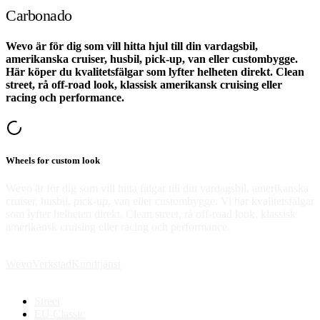
Carbonado
Wevo är för dig som vill hitta hjul till din vardagsbil,
amerikanska cruiser, husbil, pick-up, van eller custombygge.
Här köper du kvalitetsfälgar som lyfter helheten direkt. Clean
street, rå off-road look, klassisk amerikansk cruising eller
racing och performance.
Wheels for custom look
Wevo är för dig som vill hitta fälgar till din vardagsbil, amerikanska
cruiser, husbil, pick-up, van eller custombygge. Vi har kvalitetsfälgar
som lyfter helheten direkt. Clean street, rå off-road look, klassisk
amerikansk cruising eller racing och performance.
Wevo
Verkstad
Kundtjänst
Street
EU Classic