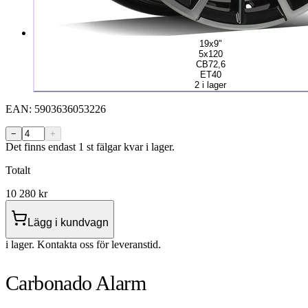
19x9"
5x120
CB72,6
ET40
2 i lager
EAN:
5903636053226
−
+
Det finns endast 1 st fälgar kvar i lager.
Totalt
10 280
kr
Lägg i kundvagn
i lager. Kontakta oss för leveranstid.
Carbonado Alarm