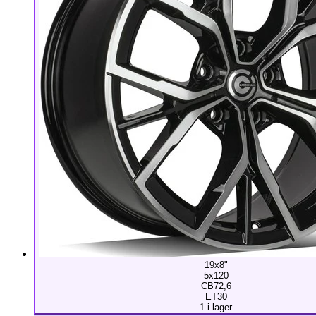
19x8"
5x120
CB72,6
ET30
1 i lager