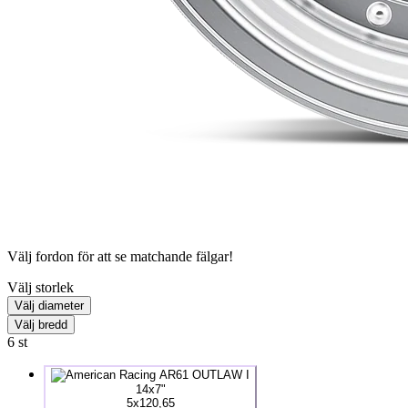
Välj fordon för att se matchande fälgar!
Välj storlek
Välj diameter
Välj bredd
6
st
14x7"
5x120,65