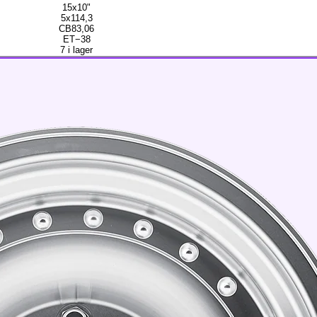
15x10"
5x114,3
CB83,06
ET−38
7 i lager