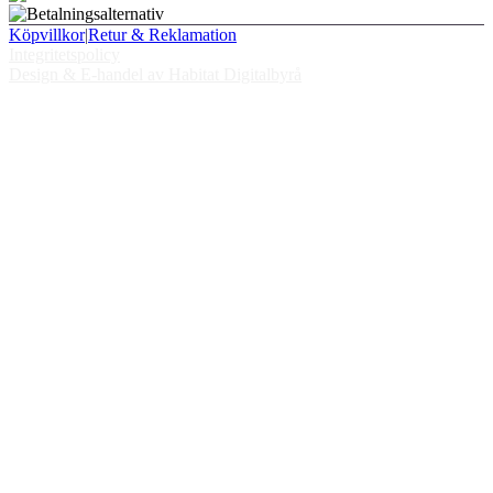
Köpvillkor
|
Retur & Reklamation
Integritetspolicy
Design & E-handel av Habitat Digitalbyrå