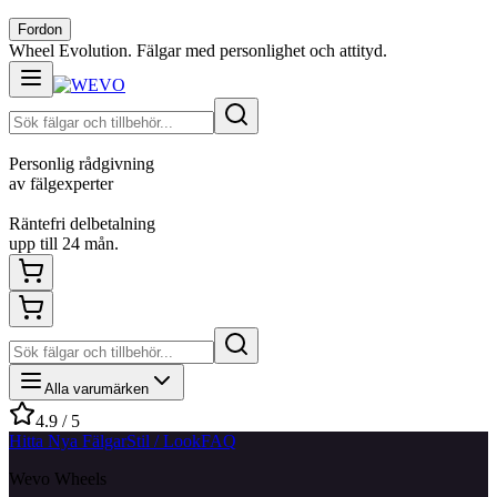
Fordon
Wheel Evolution. Fälgar med personlighet och attityd.
Personlig rådgivning
av fälgexperter
Räntefri delbetalning
upp till 24 mån.
Alla varumärken
4.9 / 5
Hitta Nya Fälgar
Stil / Look
FAQ
Wevo Wheels