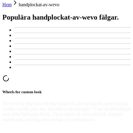
Hem
handplockat-av-wevo
Populära handplockat-av-wevo fälgar.
Wheels for custom look
Wevo är för dig som vill hitta fälgar till din vardagsbil, amerikanska
cruiser, husbil, pick-up, van eller custombygge. Vi har kvalitetsfälgar
som lyfter helheten direkt. Clean street, rå off-road look, klassisk
amerikansk cruising eller racing och performance.