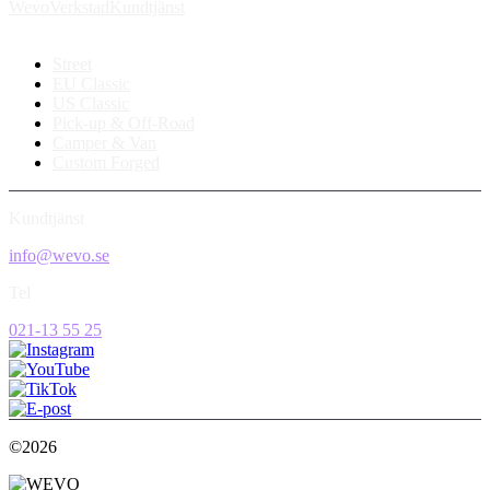
Wevo
Verkstad
Kundtjänst
Street
EU Classic
US Classic
Pick-up & Off-Road
Camper & Van
Custom Forged
Kundtjänst
info@wevo.se
Tel
021-13 55 25
©2026