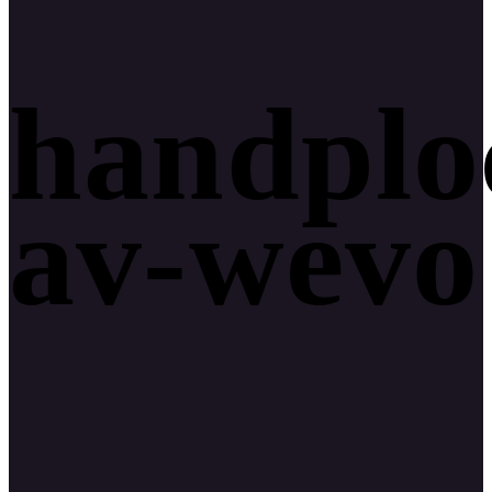
handplo
av-wevo